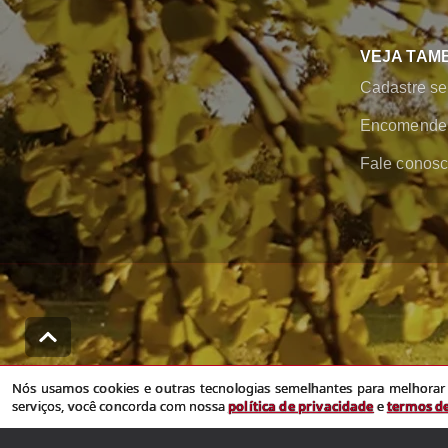
VEJA TAM
Cadastre se
Encomende 
Fale conos
Nós usamos cookies e outras tecnologias semelhantes para melhorar a sua 
Nós usamos cookies e outras tecnologias semelhantes para melhorar a
serviços, você concorda com nossa
política de privacidade
e
termos d