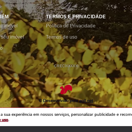
BÉM
TERMOS E PRIVACIDADE
u imóvel
Política de Privacidade
seu imóvel
Termos de uso
co
CRECI
XXXXX
© Desenvolvido pela
agil.net
experiência em nossos serviços, personalizar publicidade e recomendar conteú
 sua experiência em nossos serviços, personalizar publicidade e recome
política de privacidade
e
termos de uso
e uso
.