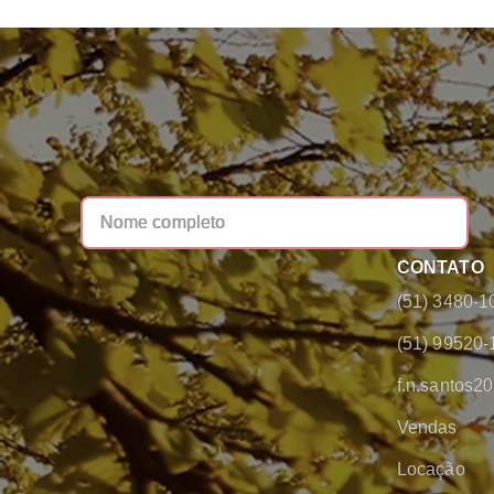
CONTATO
(51) 3480-1
(51) 99520-
f.n.santos
Vendas
Locação