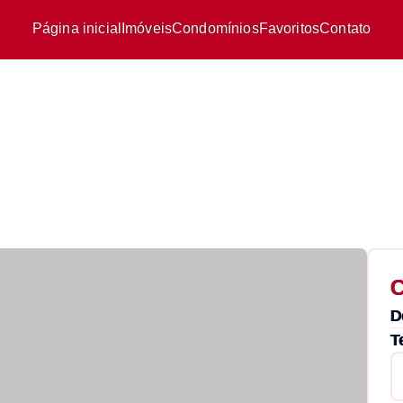
Página inicial
Imóveis
Condomínios
Favoritos
Contato
C
D
T