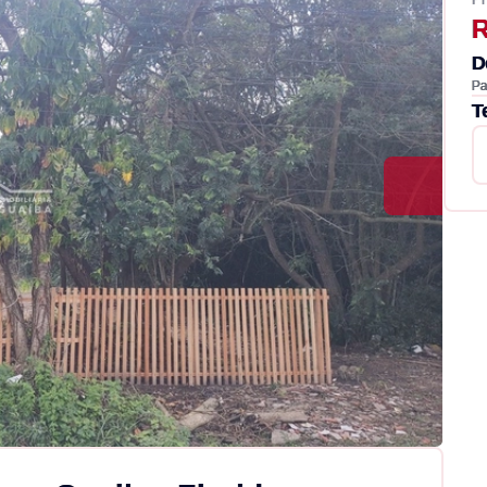
R
D
Pa
T