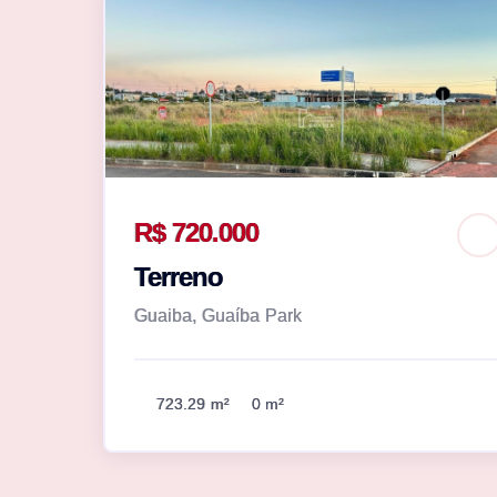
R$ 720.000
Terreno
Guaiba, Guaíba Park
723.29 m²
0 m²