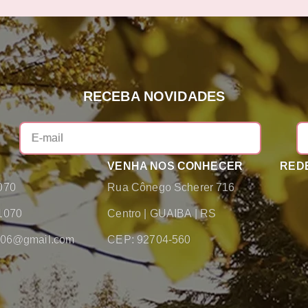
RECEBA NOVIDADES
VENHA NOS CONHECER
REDE
070
Rua Cônego Scherer 716
1070
Centro
|
GUAIBA
|
RS
2006@gmail.com
CEP: 92704-560