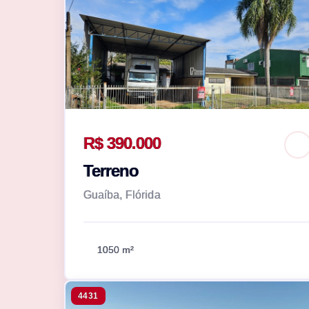
R$ 390.000
Terreno
Guaíba, Flórida
1050 m²
4431