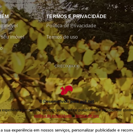
BÉM
TERMOS E PRIVACIDADE
u imóvel
Política de Privacidade
seu imóvel
Termos de uso
co
CRECI
XXXXX
© Desenvolvido pela
agil.net
experiência em nossos serviços, personalizar publicidade e recomendar conteú
política de privacidade
e
termos de uso
 sua experiência em nossos serviços, personalizar publicidade e recome