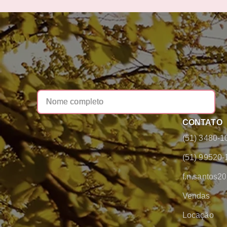
CONTATO
(51) 3480-1
(51) 99520-
f.n.santos
Vendas
Locação