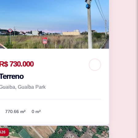
R$ 730.000
Terreno
Guaiba, Guaíba Park
770.66 m²
0 m²
426