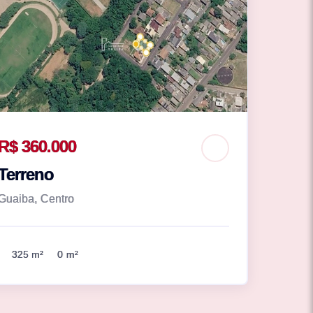
R$ 360.000
Terreno
Guaiba, Centro
325 m²
0 m²