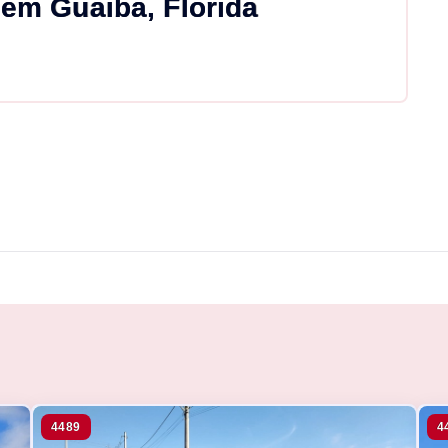
 em Guaiba, Florida
4489
4