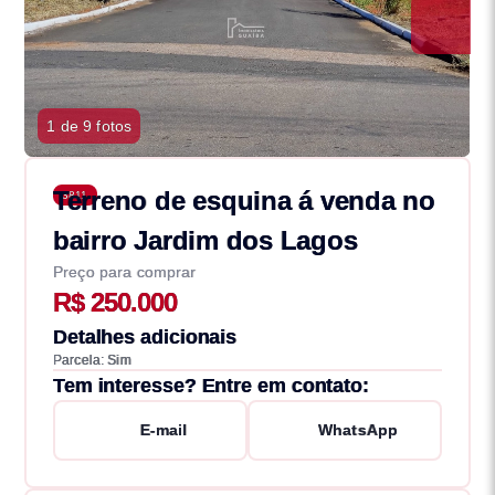
1 de 9 fotos
Terreno de esquina á venda no
3811
bairro Jardim dos Lagos
Preço para comprar
R$ 250.000
Detalhes adicionais
Parcela: Sim
Tem interesse? Entre em contato:
E-mail
WhatsApp