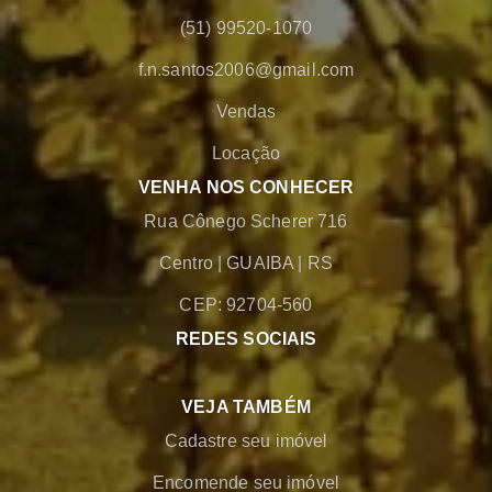
(51) 99520-1070
f.n.santos2006@gmail.com
Vendas
Locação
VENHA NOS CONHECER
Rua Cônego Scherer 716
Centro
|
GUAIBA
|
RS
CEP: 92704-560
REDES SOCIAIS
VEJA TAMBÉM
Cadastre seu imóvel
Encomende seu imóvel