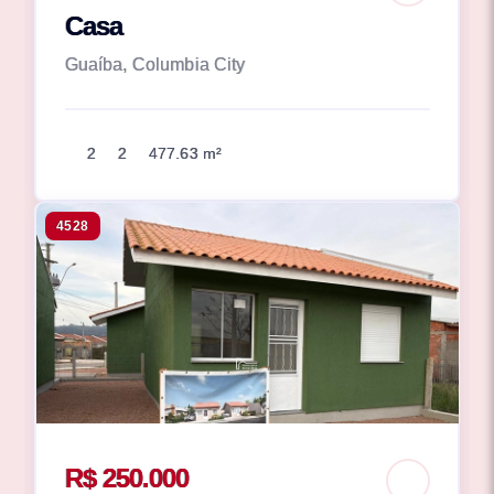
Casa
Guaíba, Columbia City
2
2
477.63 m²
4528
R$ 250.000