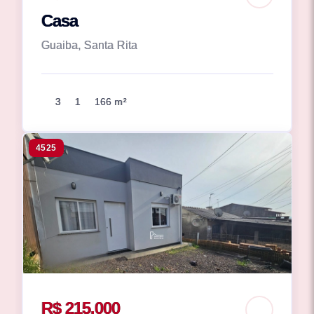
Casa
Guaiba, Santa Rita
3
1
166 m²
4525
R$ 215.000