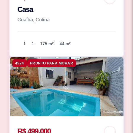
Casa
Guaíba, Colina
1
1
175 m²
44 m²
4524
PRONTO PARA MORAR
R$ 499.000