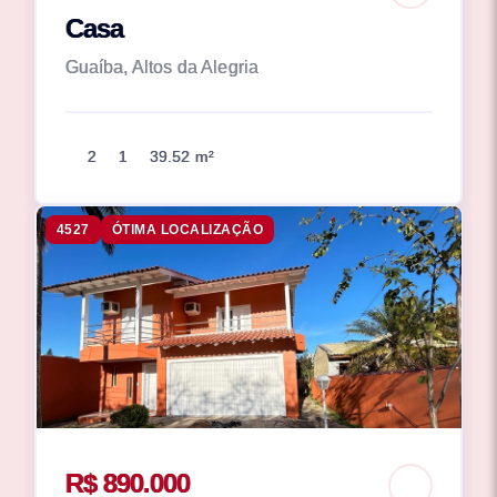
Casa
Guaíba, Altos da Alegria
2
1
39.52 m²
4527
ÓTIMA LOCALIZAÇÃO
R$ 890.000