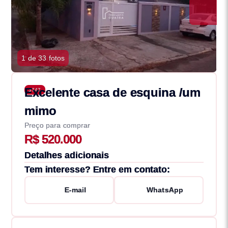
1 de 33 fotos
Excelente casa de esquina /um
3747
mimo
Preço para comprar
R$ 520.000
Detalhes adicionais
Tem interesse? Entre em contato:
E-mail
WhatsApp