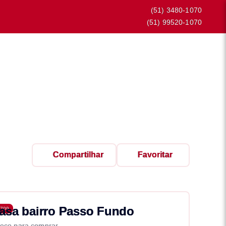
(51) 3480-1070
(51) 99520-1070
Compartilhar
Favoritar
asa bairro Passo Fundo
709
eço para comprar