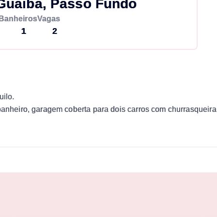
Guaiba, Passo Fundo
Banheiros
Vagas
1
2
uilo.
banheiro, garagem coberta para dois carros com churrasqueira 