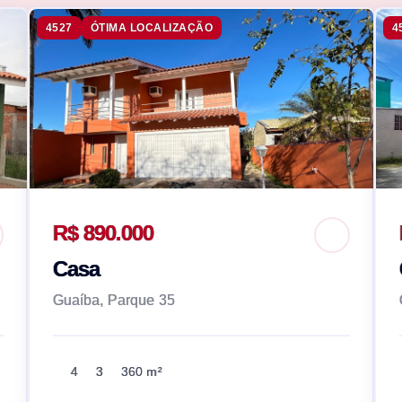
4527
ÓTIMA LOCALIZAÇÃO
4
R$ 890.000
Casa
Guaíba, Parque 35
4
3
360 m²