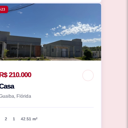
523
R$ 210.000
Casa
Guaiba, Flórida
2
1
42.51 m²