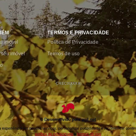
BÉM
TERMOS E PRIVACIDADE
u imóvel
Política de Privacidade
seu imóvel
Termos de uso
co
CRECI
XXXXX
© Desenvolvido pela
agil.net
experiência em nossos serviços, personalizar publicidade e recomendar conteú
política de privacidade
e
termos de uso