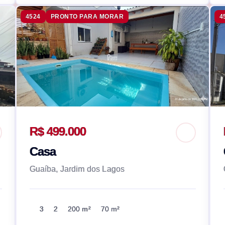
4524
PRONTO PARA MORAR
4
R$ 499.000
Casa
Guaíba, Jardim dos Lagos
3
2
200 m²
70 m²