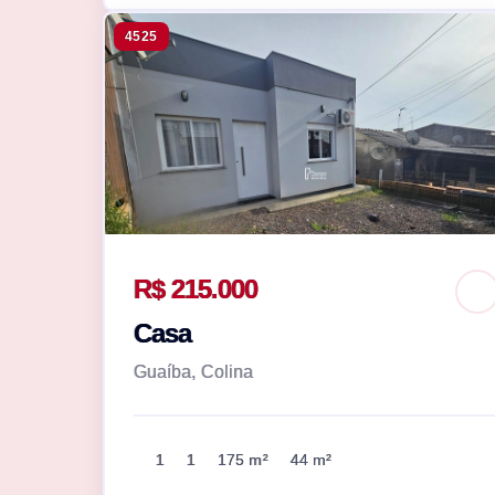
4525
R$ 215.000
Casa
Guaíba, Colina
1
1
175 m²
44 m²