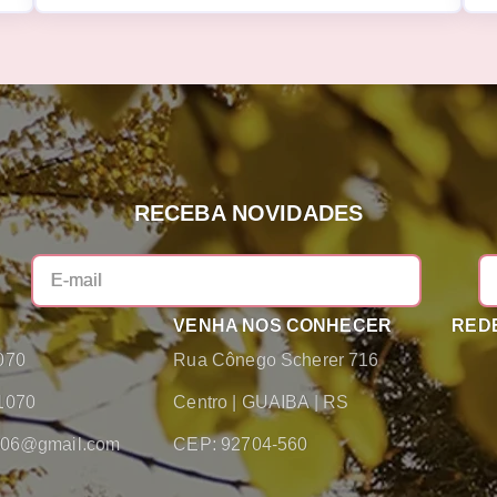
RECEBA NOVIDADES
VENHA NOS CONHECER
REDE
070
Rua Cônego Scherer 716
1070
Centro
|
GUAIBA
|
RS
2006@gmail.com
CEP: 92704-560