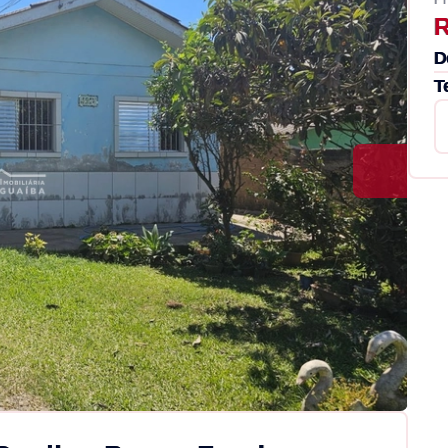
R
D
T