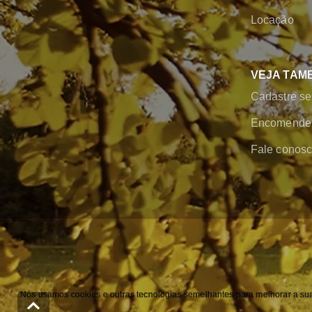
Locação
VEJA TAM
Cadastre se
Encomende 
Fale conos
Nós usamos cookies e outras tecnologias semelhantes para melhorar a sua 