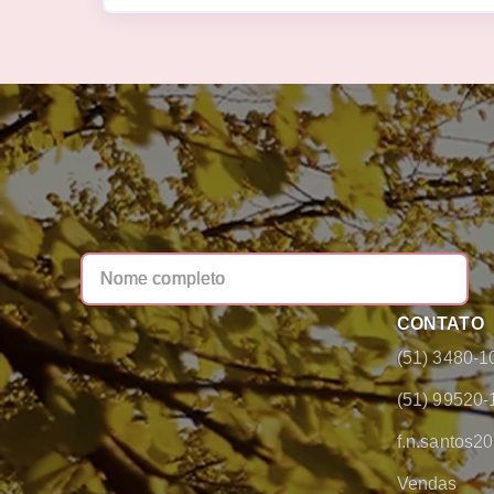
CONTATO
(51) 3480-1
(51) 99520-
f.n.santos
Vendas