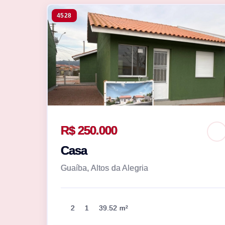
4528
R$ 250.000
Casa
Guaíba, Altos da Alegria
2
1
39.52 m²