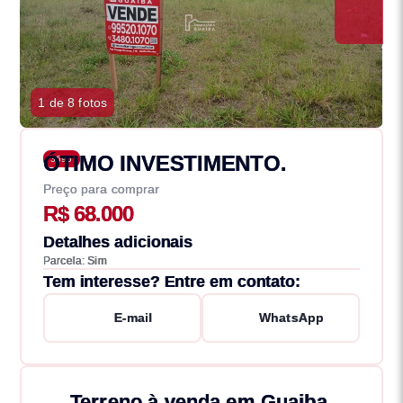
1 de 8 fotos
ÓTIMO INVESTIMENTO.
3696
Preço para comprar
R$ 68.000
Detalhes adicionais
Parcela: Sim
Tem interesse? Entre em contato:
E-mail
WhatsApp
Terreno à venda em Guaiba,