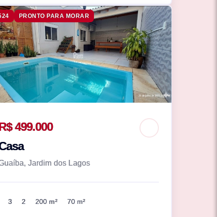
524
PRONTO PARA MORAR
R$ 499.000
Casa
Guaíba, Jardim dos Lagos
3
2
200 m²
70 m²