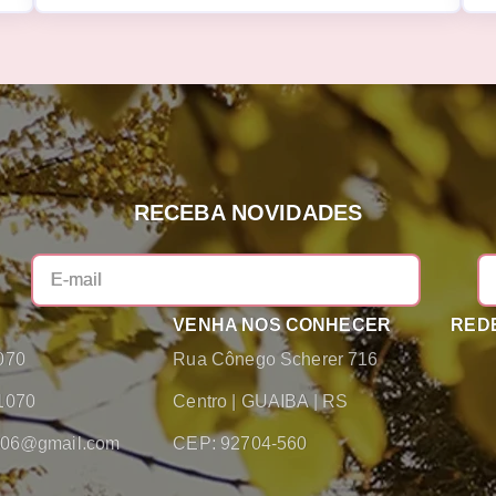
RECEBA NOVIDADES
VENHA NOS CONHECER
REDE
070
Rua Cônego Scherer 716
1070
Centro
|
GUAIBA
|
RS
2006@gmail.com
CEP: 92704-560