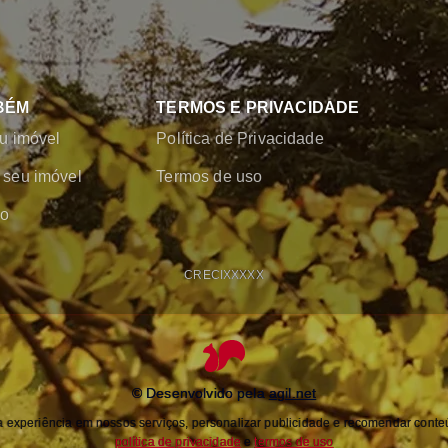
BÉM
TERMOS E PRIVACIDADE
u imóvel
Política de Privacidade
seu imóvel
Termos de uso
co
CRECI
XXXXX
© Desenvolvido pela
agil.net
experiência em nossos serviços, personalizar publicidade e recomendar conteú
política de privacidade
e
termos de uso