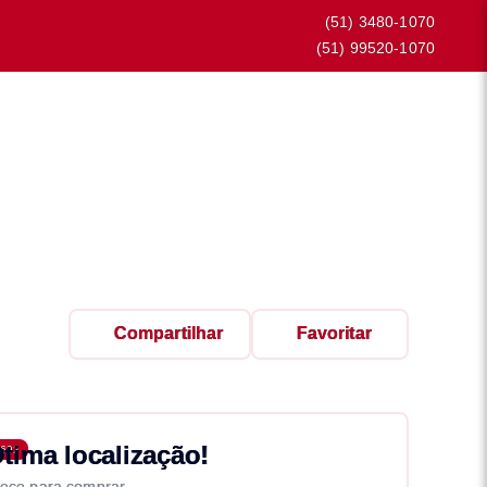
(51) 3480-1070
(51) 99520-1070
Compartilhar
Favoritar
tima localização!
692
eço para comprar