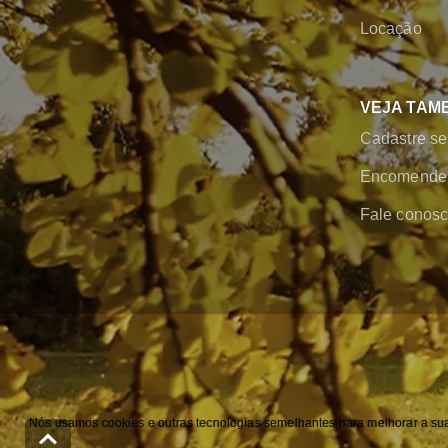
Locação
VEJA TAM
Cadastre se
Encomende 
Fale conos
Nós usamos cookies e outras tecnologias semelhantes para melhorar a sua 