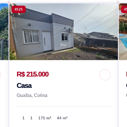
4525
4
R$ 215.000
Casa
Guaíba, Colina
1
1
175 m²
44 m²