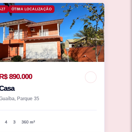
527
ÓTIMA LOCALIZAÇÃO
R$ 890.000
Casa
Guaíba, Parque 35
4
3
360 m²