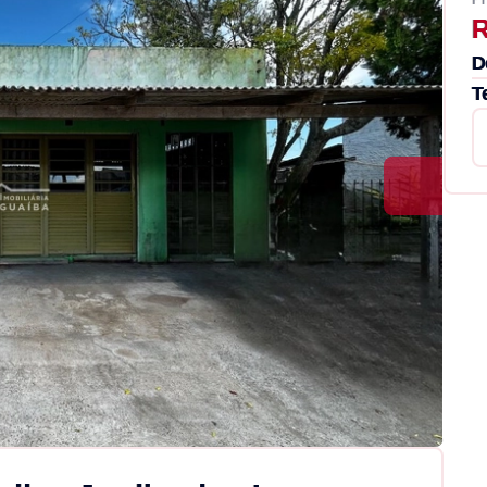
R
D
T