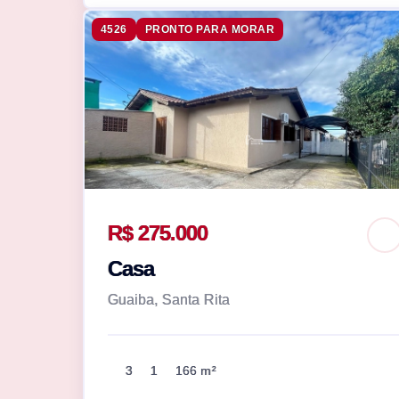
4526
PRONTO PARA MORAR
R$ 275.000
Casa
Guaiba, Santa Rita
3
1
166 m²