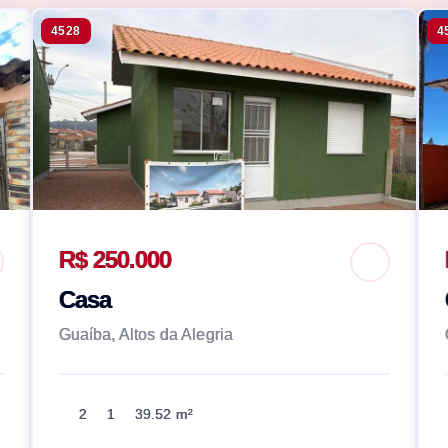
4528
4
R$ 250.000
Casa
Guaíba, Altos da Alegria
2
1
39.52 m²