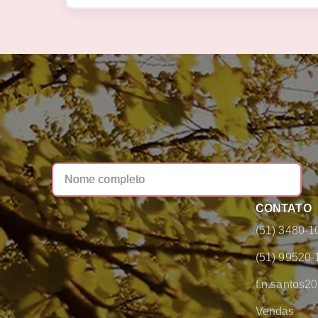
CONTATO
(51) 3480-1
(51) 99520-
f.n.santos
Vendas