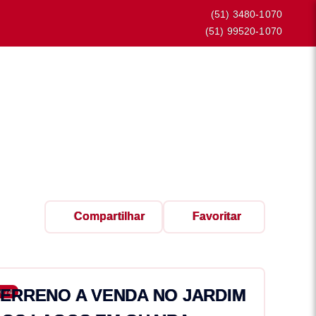
(51) 3480-1070
(51) 99520-1070
Compartilhar
Favoritar
TERRENO A VENDA NO JARDIM
674