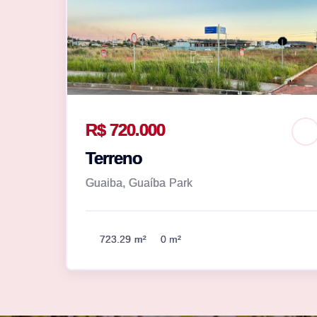
R$ 720.000
Terreno
Guaiba, Guaíba Park
723.29 m²
0 m²