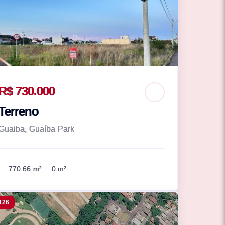
R$ 730.000
Terreno
Guaiba, Guaíba Park
770.66 m²
0 m²
426