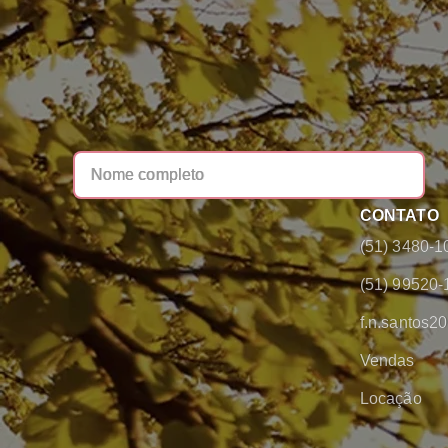
CONTATO
(51) 3480-1
(51) 99520-
f.n.santos
Vendas
Locação