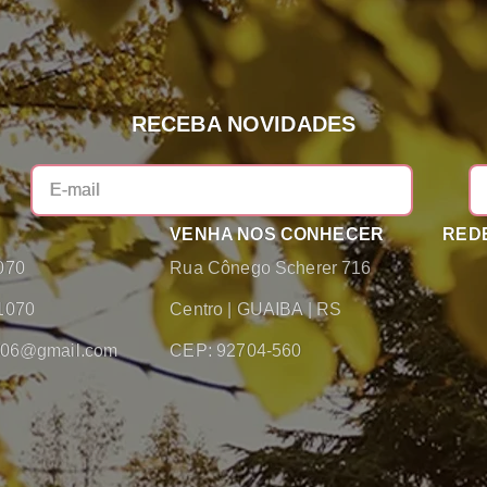
RECEBA NOVIDADES
VENHA NOS CONHECER
REDE
070
Rua Cônego Scherer 716
1070
Centro
|
GUAIBA
|
RS
2006@gmail.com
CEP: 92704-560