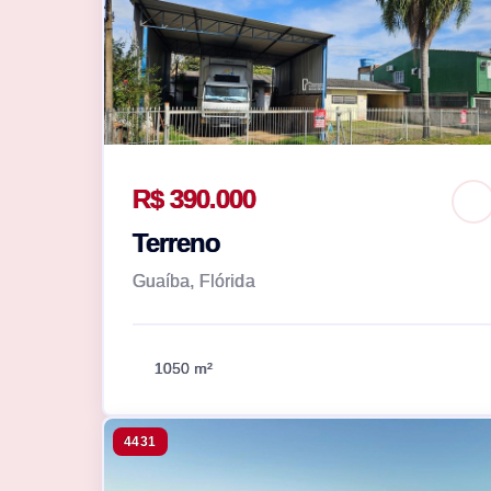
R$ 390.000
Terreno
Guaíba, Flórida
1050 m²
4431