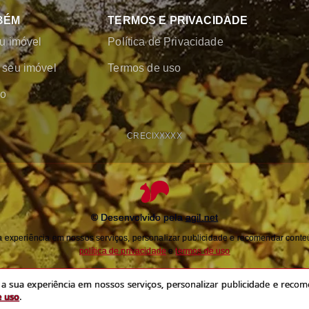
BÉM
TERMOS E PRIVACIDADE
u imóvel
Política de Privacidade
seu imóvel
Termos de uso
co
CRECI
XXXXX
© Desenvolvido pela
agil.net
experiência em nossos serviços, personalizar publicidade e recomendar conteú
política de privacidade
e
termos de uso
 sua experiência em nossos serviços, personalizar publicidade e recome
e uso
.