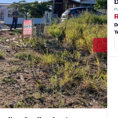
D
Pr
R
D
T