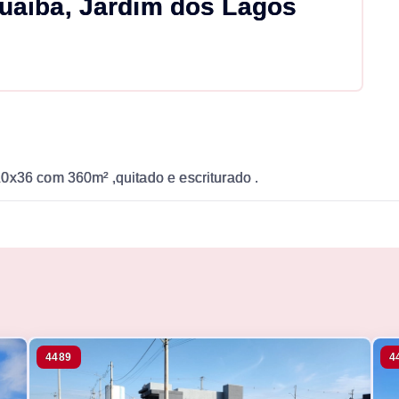
uaiba, Jardim dos Lagos
0x36 com 360m² ,quitado e escriturado .
4489
4