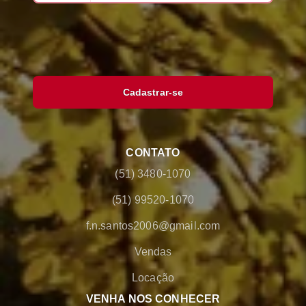
Cadastrar-se
CONTATO
(51) 3480-1070
(51) 99520-1070
f.n.santos2006@gmail.com
Vendas
Locação
VENHA NOS CONHECER