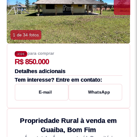
1 de 34 fotos
Preço para comprar
3594
R$ 850.000
Detalhes adicionais
Tem interesse? Entre em contato:
E-mail
WhatsApp
Propriedade Rural à venda em
Guaiba, Bom Fim