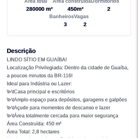
Área total
Área construída
Dormitórios
280000 m²
450m²
2
Banheiros
Vagas
3
2
Descrição
LINDO SÍTIO EM GUAÍBA!
Localização Privilegiada: Dentro da cidade de Guaíba,
a poucos minutos da BR-116!
Ideal para Indústria ou Lazer:
\t•\tCasa principal e escritórios
\t•\tAmplo espaço para depósitos, garagens e galpões
\t•\tAçude para momentos de descanso e lazer
\t•\tÁrea totalmente cercada para maior segurança
Área Construída: 450 m²
Área Total: 2,8 hectares