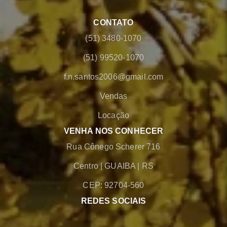
CONTATO
(51) 3480-1070
(51) 99520-1070
f.n.santos2006@gmail.com
Vendas
Locação
VENHA NOS CONHECER
Rua Cônego Scherer 716
Centro
|
GUAIBA
|
RS
CEP: 92704-560
REDES SOCIAIS