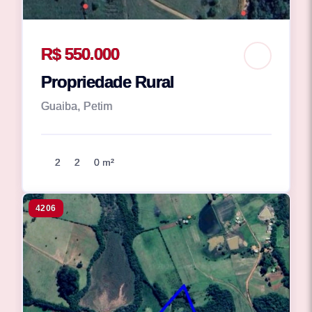
R$ 550.000
Propriedade Rural
Guaiba, Petim
2
2
0 m²
4206