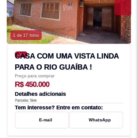
1 de 17 fotos
CASA COM UMA VISTA LINDA
3586
PARA O RIO GUAÍBA !
Preço para comprar
R$ 450.000
Detalhes adicionais
Parcela: Sim
Tem interesse? Entre em contato:
E-mail
WhatsApp