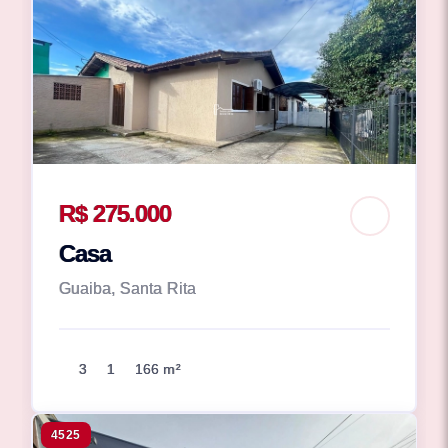
R$ 275.000
Casa
Guaiba, Santa Rita
3
1
166 m²
4525