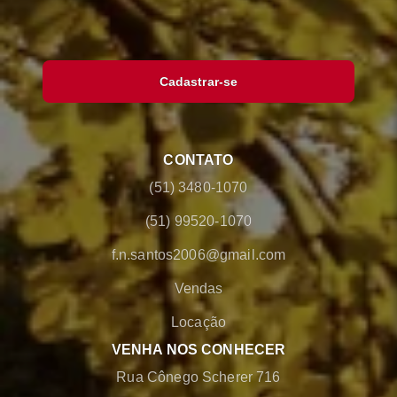
Cadastrar-se
CONTATO
(51) 3480-1070
(51) 99520-1070
f.n.santos2006@gmail.com
Vendas
Locação
VENHA NOS CONHECER
Rua Cônego Scherer 716