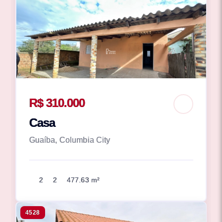
R$ 310.000
Casa
Guaíba, Columbia City
2
2
477.63 m²
4528