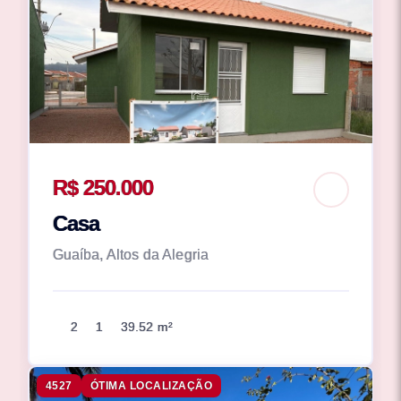
R$ 250.000
Casa
Guaíba, Altos da Alegria
2
1
39.52 m²
4527
ÓTIMA LOCALIZAÇÃO