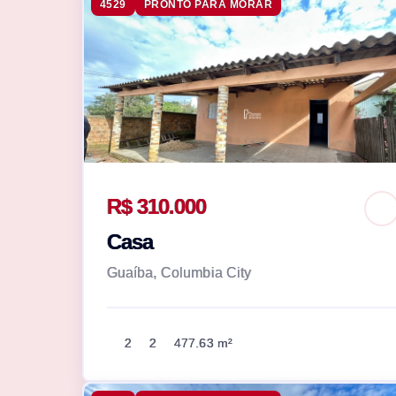
4529
PRONTO PARA MORAR
R$ 310.000
Casa
Guaíba, Columbia City
2
2
477.63 m²