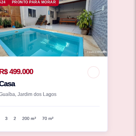
524
PRONTO PARA MORAR
R$ 499.000
Casa
Guaíba, Jardim dos Lagos
3
2
200 m²
70 m²