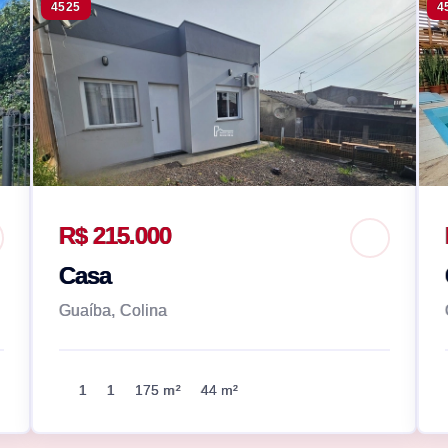
4525
4
R$ 215.000
Casa
Guaíba, Colina
1
1
175 m²
44 m²