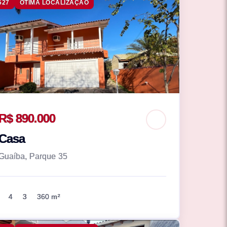
527
ÓTIMA LOCALIZAÇÃO
R$ 890.000
Casa
Guaíba, Parque 35
4
3
360 m²