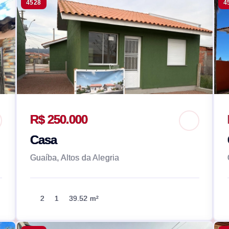
4528
4
R$ 250.000
Casa
Guaíba, Altos da Alegria
2
1
39.52 m²