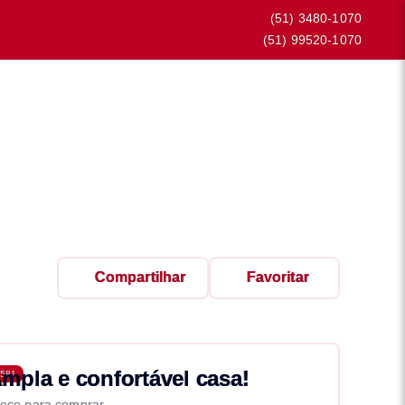
(51) 3480-1070
(51) 99520-1070
Compartilhar
Favoritar
mpla e confortável casa!
581
eço para comprar