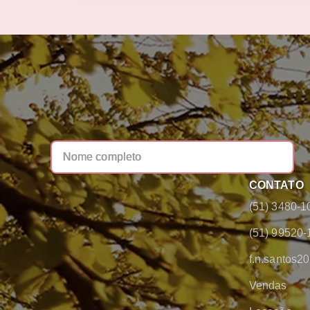
CONTATO
(51) 3480-1
(51) 99520-
f.n.santos
Vendas