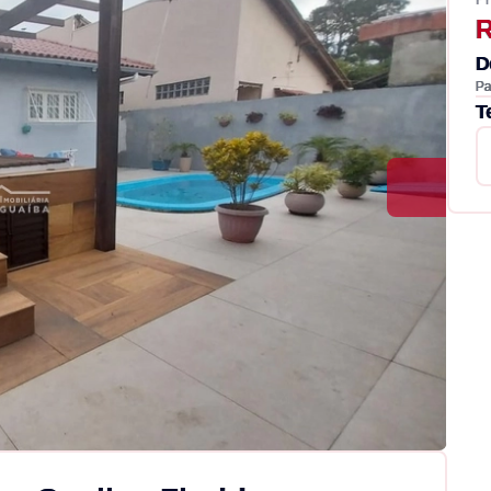
R
D
Pa
T