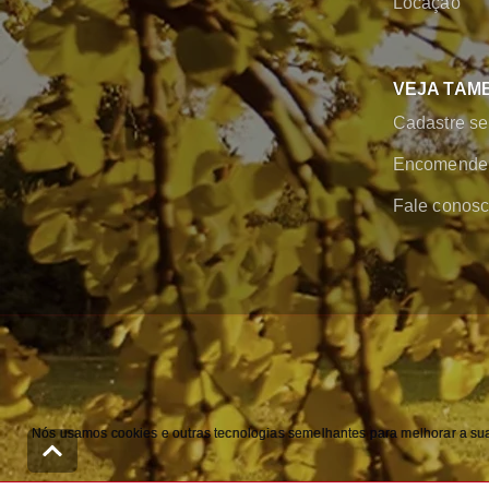
Locação
VEJA TAM
Cadastre se
Encomende 
Fale conos
Nós usamos cookies e outras tecnologias semelhantes para melhorar a sua 