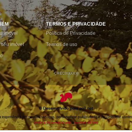
BÉM
TERMOS E PRIVACIDADE
u imóvel
Política de Privacidade
seu imóvel
Termos de uso
co
CRECI
XXXXX
© Desenvolvido pela
agil.net
experiência em nossos serviços, personalizar publicidade e recomendar conteú
política de privacidade
e
termos de uso