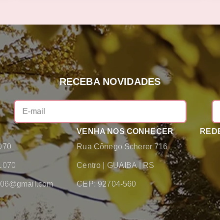
RECEBA NOVIDADES
VENHA NOS CONHECER
REDE
070
Rua Cônego Scherer 716
1070
Centro
|
GUAIBA
|
RS
2006@gmail.com
CEP: 92704-560