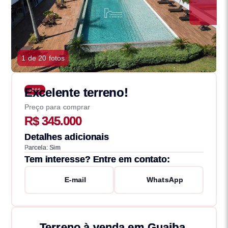
1 de 20 fotos
Excelente terreno!
3566
Preço para comprar
R$ 345.000
Detalhes adicionais
Parcela: Sim
Tem interesse? Entre em contato:
E-mail
WhatsApp
Terreno à venda em Guaiba,