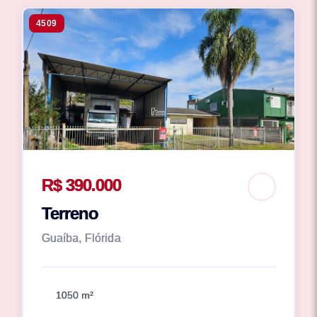
4509
R$ 390.000
Terreno
Guaíba, Flórida
1050 m²