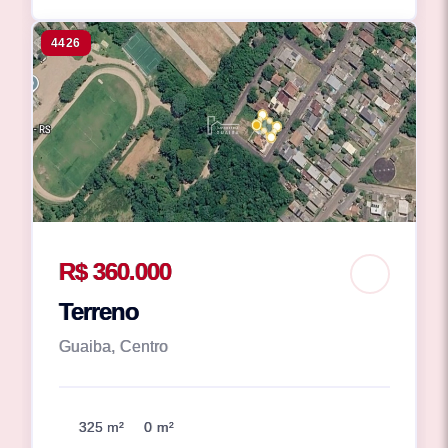
4426
R$ 360.000
Terreno
Guaiba, Centro
325 m²
0 m²