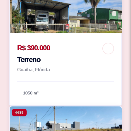
R$ 390.000
Terreno
Guaíba, Flórida
1050 m²
4489