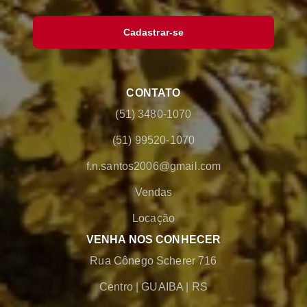
Cadastrar-se
CONTATO
(51) 3480-1070
(51) 99520-1070
f.n.santos2006@gmail.com
Vendas
Locação
VENHA NOS CONHECER
Rua Cônego Scherer 716
Centro
|
GUAIBA
|
RS