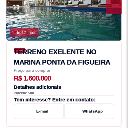
1 de 17 fotos
TERRENO EXELENTE NO
3564
MARINA PONTA DA FIGUEIRA
Preço para comprar
R$ 1.600.000
Detalhes adicionais
Parcela: Sim
Tem interesse? Entre em contato:
E-mail
WhatsApp