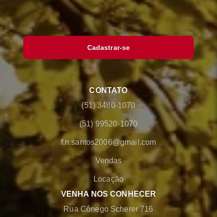
Cadastrar-se
CONTATO
(51) 3480-1070
(51) 99520-1070
f.n.santos2006@gmail.com
Vendas
Locação
VENHA NOS CONHECER
Rua Cônego Scherer 716