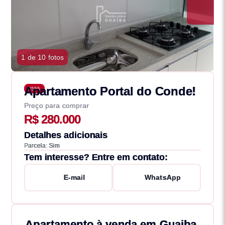
1 de 10 fotos
Apartamento Portal do Conde!
3555
Preço para comprar
R$ 280.000
Detalhes adicionais
Parcela: Sim
Tem interesse? Entre em contato:
E-mail
WhatsApp
Apartamento à venda em Guaiba,