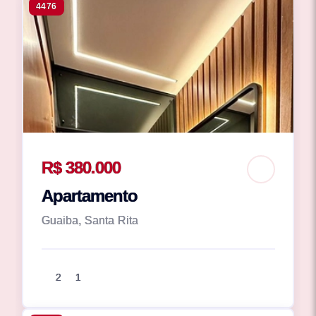
4476
R$ 380.000
Apartamento
Guaiba, Santa Rita
2
1