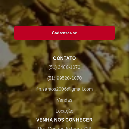
Cadastrar-se
CONTATO
(51) 3480-1070
(51) 99520-1070
f.n.santos2006@gmail.com
Vendas
Locação
VENHA NOS CONHECER
Rua Cônego Scherer 716