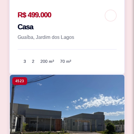
R$ 499.000
Casa
Guaíba, Jardim dos Lagos
3
2
200 m²
70 m²
4523