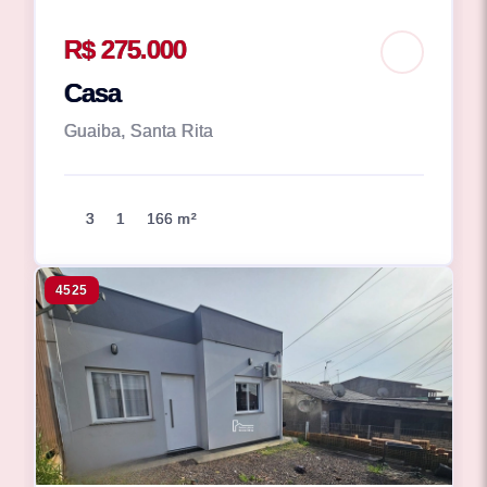
R$ 275.000
Casa
Guaiba, Santa Rita
3
1
166 m²
4525