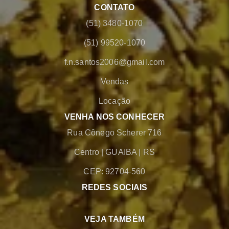
CONTATO
(51) 3480-1070
(51) 99520-1070
f.n.santos2006@gmail.com
Vendas
Locação
VENHA NOS CONHECER
Rua Cônego Scherer 716
Centro
|
GUAIBA
|
RS
CEP: 92704-560
REDES SOCIAIS
VEJA TAMBÉM