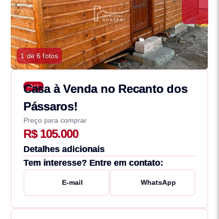
1 de 6 fotos
Casa à Venda no Recanto dos
3547
Pássaros!
Preço para comprar
R$ 105.000
Detalhes adicionais
Tem interesse? Entre em contato:
E-mail
WhatsApp