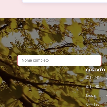
CONTATO
(51) 3480-1
(51) 99520-
f.n.santos
Vendas