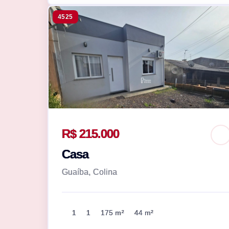
4525
R$ 215.000
Casa
Guaíba, Colina
1
1
175 m²
44 m²