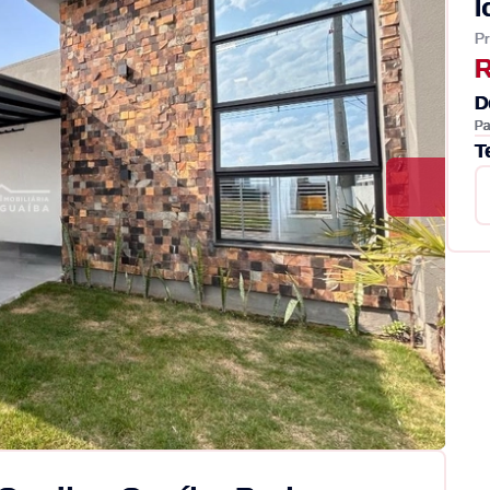
l
Pr
R
D
Pa
T