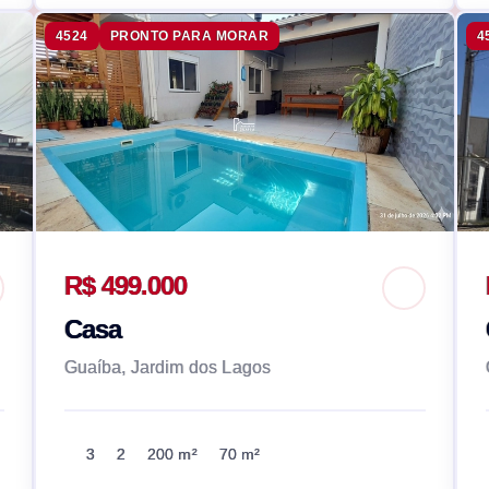
4524
PRONTO PARA MORAR
4
R$ 499.000
Casa
Guaíba, Jardim dos Lagos
3
2
200 m²
70 m²