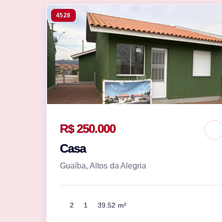
4528
R$ 250.000
Casa
Guaíba, Altos da Alegria
2
1
39.52 m²