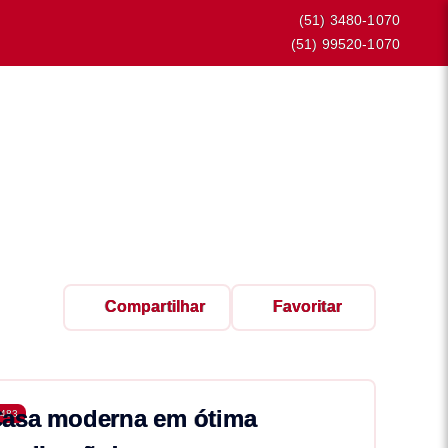
(51) 3480-1070
(51) 99520-1070
Compartilhar
Favoritar
asa moderna em ótima
483