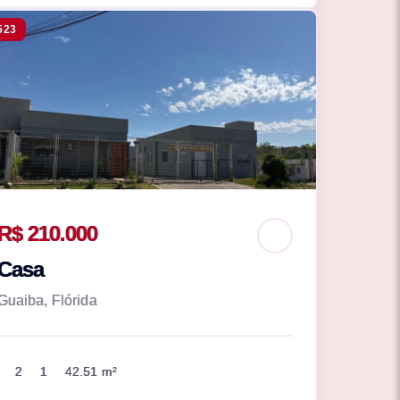
523
R$ 210.000
Casa
Guaiba, Flórida
2
1
42.51 m²