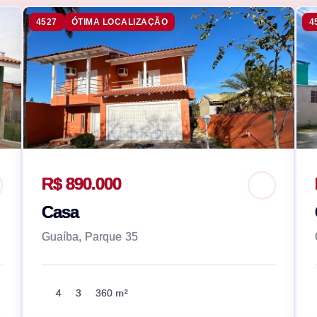
4527
ÓTIMA LOCALIZAÇÃO
4
R$ 890.000
Casa
Guaíba, Parque 35
4
3
360 m²