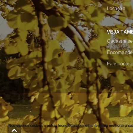
Locação
VEJA TAM
Cadastre se
Encomende 
Fale conos
Nós usamos cookies e outras tecnologias semelhantes para melhorar a sua 