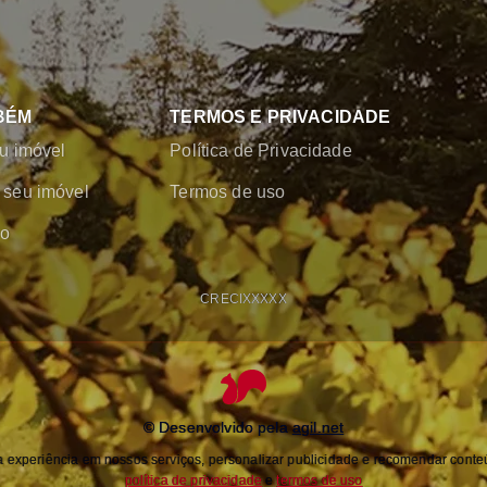
BÉM
TERMOS E PRIVACIDADE
u imóvel
Política de Privacidade
seu imóvel
Termos de uso
co
CRECI
XXXXX
© Desenvolvido pela
agil.net
experiência em nossos serviços, personalizar publicidade e recomendar conteú
política de privacidade
e
termos de uso