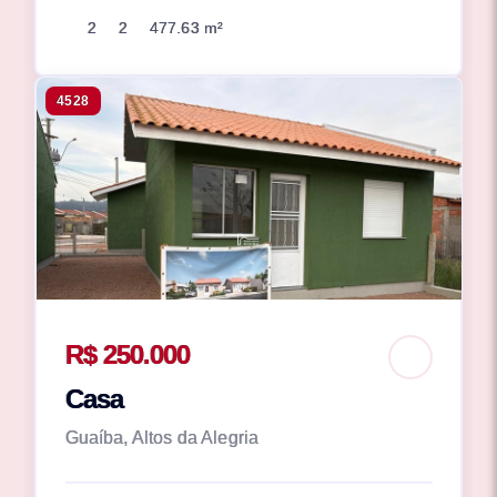
2
2
477.63 m²
4528
R$ 250.000
Casa
Guaíba, Altos da Alegria