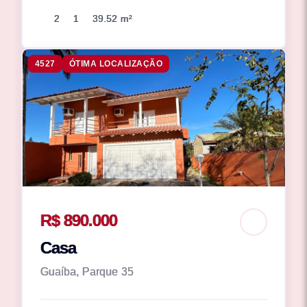
2
1
39.52 m²
4527
ÓTIMA LOCALIZAÇÃO
R$ 890.000
Casa
Guaíba, Parque 35