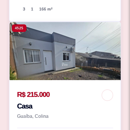
3
1
166 m²
4525
R$ 215.000
Casa
Guaíba, Colina