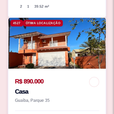
2
1
39.52 m²
4527
ÓTIMA LOCALIZAÇÃO
R$ 890.000
Casa
Guaíba, Parque 35