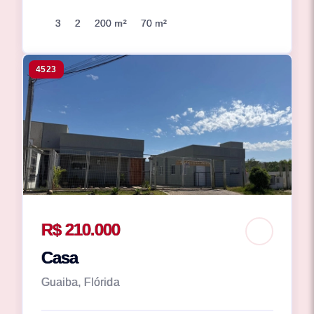
3
2
200 m²
70 m²
4523
R$ 210.000
Casa
Guaiba, Flórida