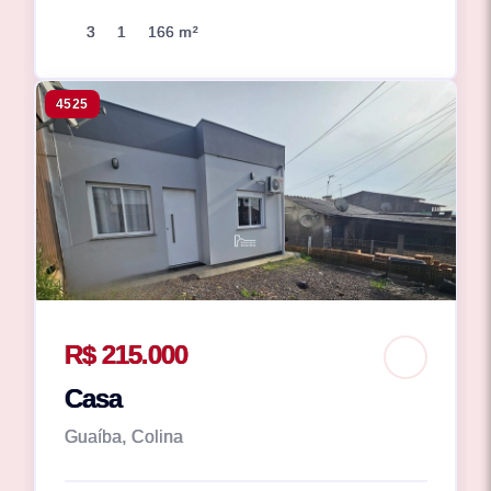
3
1
166 m²
4525
R$ 215.000
Casa
Guaíba, Colina