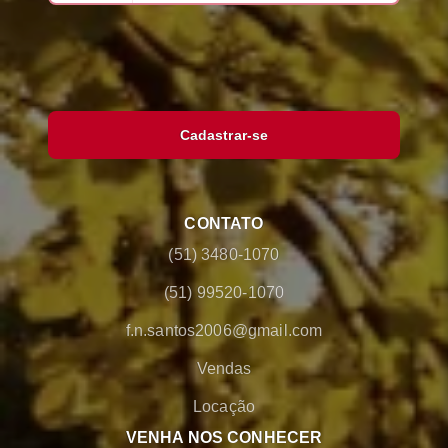
Cadastrar-se
CONTATO
(51) 3480-1070
(51) 99520-1070
f.n.santos2006@gmail.com
Vendas
Locação
VENHA NOS CONHECER