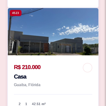
4523
R$ 210.000
Casa
Guaiba, Flórida
2
1
42.51 m²