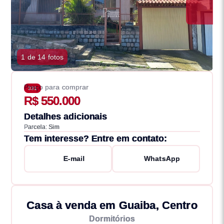
1 de 14 fotos
Preço para comprar
331
R$ 550.000
Detalhes adicionais
Parcela: Sim
Tem interesse? Entre em contato:
E-mail
WhatsApp
Casa à venda em Guaiba, Centro
Dormitórios