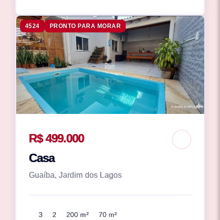
4524
PRONTO PARA MORAR
R$ 499.000
Casa
Guaíba, Jardim dos Lagos
3
2
200 m²
70 m²