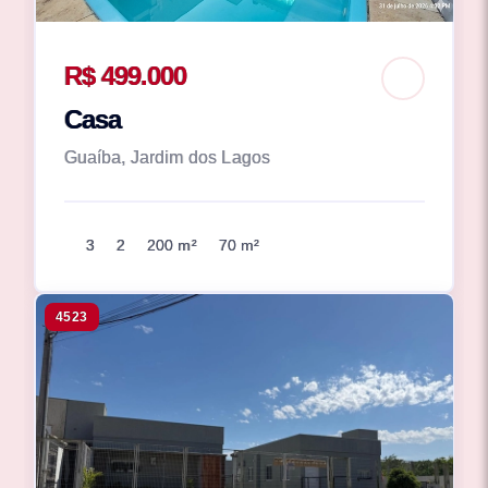
R$ 499.000
Casa
Guaíba, Jardim dos Lagos
3
2
200 m²
70 m²
4523