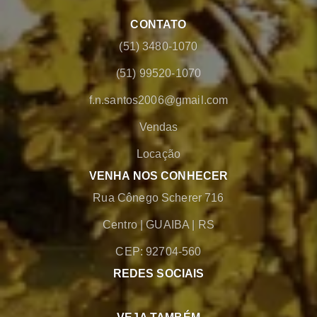
CONTATO
(51) 3480-1070
(51) 99520-1070
f.n.santos2006@gmail.com
Vendas
Locação
VENHA NOS CONHECER
Rua Cônego Scherer 716
Centro
|
GUAIBA
|
RS
CEP: 92704-560
REDES SOCIAIS