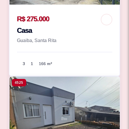
R$ 275.000
Casa
Guaiba, Santa Rita
3
1
166 m²
4525