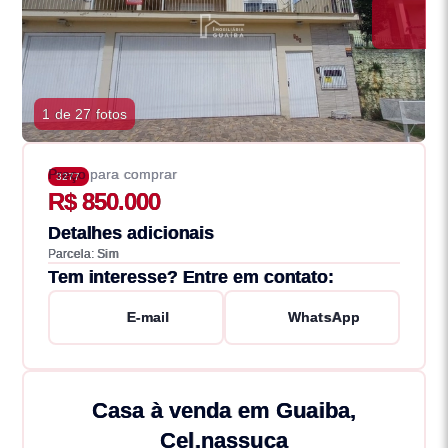
1 de 27 fotos
Preço para comprar
3277
R$ 850.000
Detalhes adicionais
Parcela: Sim
Tem interesse? Entre em contato:
E-mail
WhatsApp
Casa à venda em Guaiba,
Cel.nassuca