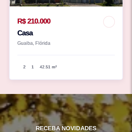
R$ 210.000
Casa
Guaiba, Flórida
2
1
42.51 m²
RECEBA NOVIDADES