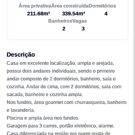
Área privativa
Área construída
Dormitórios
211.68m²
339.54m²
4
Banheiros
Vagas
2
3
Descrição
Casa em excelente localização, ampla e arejada,
possui dois andares individuais, sendo o primeiro
andar composto de 2 dormitórios, banheiro, sala e
cozinha. Andar de cima, com 2 dormitórios, sala com
sacada, banheiro e cozinha ampla.
Nos fundos, área gourmet com churrasqueira, banheiro
e lavanderia.
Piscina e ampla área nos fundos.
Garagem para 3 carros, portão eletrônico, alarme.
Casa diferenciada na região pra quem gosta de