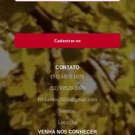
Cadastrar-se
CONTATO
(51) 3480-1070
(51) 99520-1070
f.n.santos2006@gmail.com
Vendas
Locação
VENHA NOS CONHECER