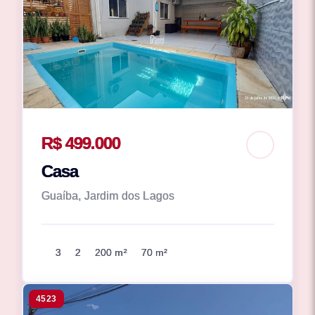
R$ 499.000
Casa
Guaíba, Jardim dos Lagos
3
2
200 m²
70 m²
4523