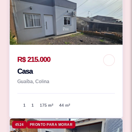
R$ 215.000
Casa
Guaíba, Colina
1
1
175 m²
44 m²
4524
PRONTO PARA MORAR