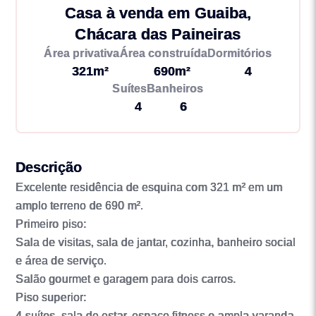
Casa à venda em Guaiba,
Chácara das Paineiras
Área privativa
Área construída
Dormitórios
321m²
690m²
4
Suítes
Banheiros
4
6
Descrição
Excelente residência de esquina com 321 m² em um
amplo terreno de 690 m².
Primeiro piso:
Sala de visitas, sala de jantar, cozinha, banheiro social
e área de serviço.
Salão gourmet e garagem para dois carros.
Piso superior:
4 suítes, sala de estar, espaço fitness e ampla varanda