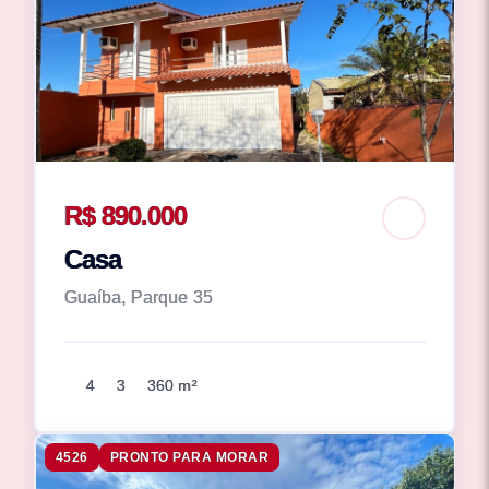
R$ 890.000
Casa
Guaíba, Parque 35
4
3
360 m²
4526
PRONTO PARA MORAR