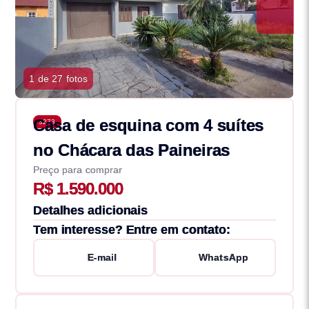
1 de 27 fotos
Casa de esquina com 4 suítes
3273
no Chácara das Paineiras
Preço para comprar
R$ 1.590.000
Detalhes adicionais
Tem interesse? Entre em contato:
E-mail
WhatsApp