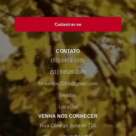
Cadastrar-se
CONTATO
(51) 3480-1070
(51) 99520-1070
f.n.santos2006@gmail.com
Vendas
Locação
VENHA NOS CONHECER
Rua Cônego Scherer 716