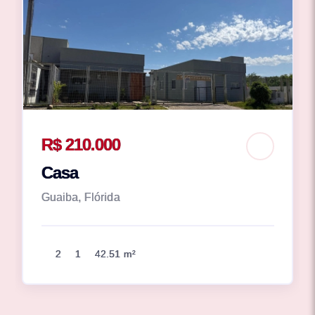
R$ 210.000
Casa
Guaiba, Flórida
2
1
42.51 m²