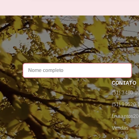
CONTATO
(51) 3480-1
(51) 99520-
f.n.santos
Vendas