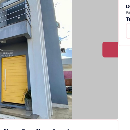
D
Pa
T