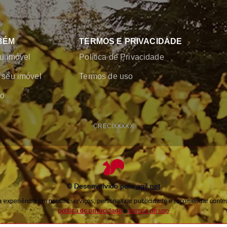
BÉM
TERMOS E PRIVACIDADE
u imóvel
Política de Privacidade
seu imóvel
Termos de uso
co
CRECI
XXXXX
© Desenvolvido pela
agil.net
experiência em nossos serviços, personalizar publicidade e recomendar conteú
política de privacidade
e
termos de uso