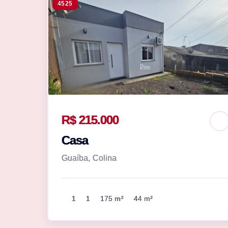
4525
R$ 215.000
Casa
Guaíba, Colina
1
1
175 m²
44 m²