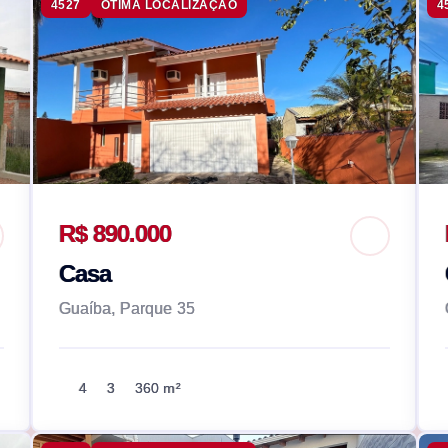
4527
ÓTIMA LOCALIZAÇÃO
4
R$ 890.000
Casa
Guaíba, Parque 35
4
3
360 m²