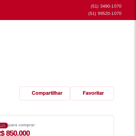
(51) 3480-1070
(51) 99520-1070
Compartilhar
Favoritar
eço para comprar
226
$ 850.000