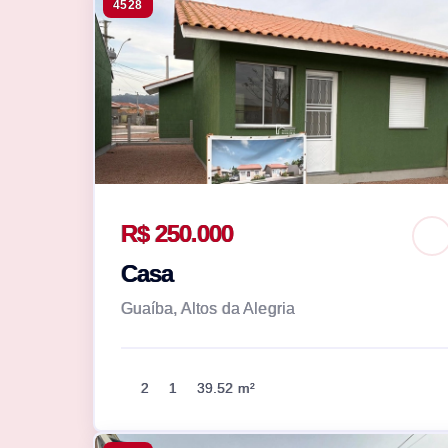
4528
R$ 250.000
Casa
Guaíba, Altos da Alegria
2
1
39.52 m²