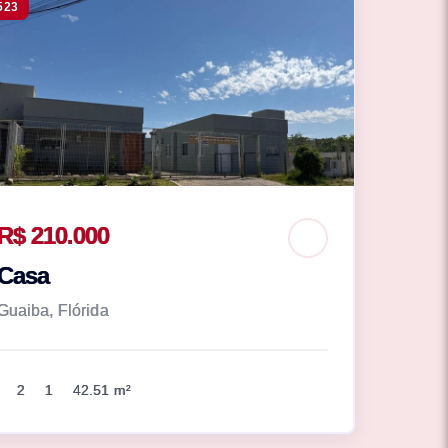
523
R$ 210.000
Casa
Guaiba, Flórida
2
1
42.51 m²