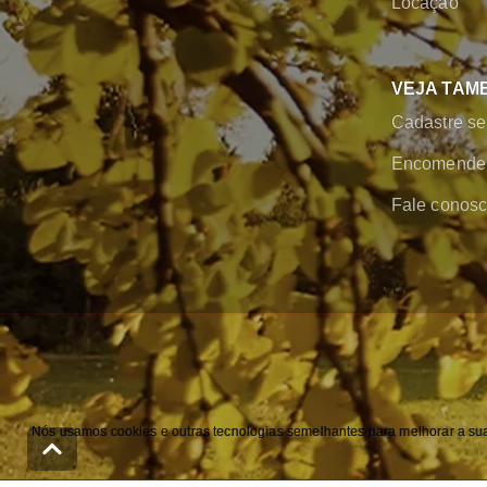
Locação
VEJA TAM
Cadastre se
Encomende 
Fale conos
Nós usamos cookies e outras tecnologias semelhantes para melhorar a sua 