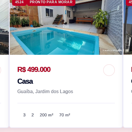
4524
PRONTO PARA MORAR
4
R$ 499.000
Casa
Guaíba, Jardim dos Lagos
3
2
200 m²
70 m²