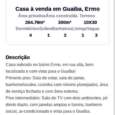
Casa à venda em Guaiba, Ermo
Área privativa
Área construída
Terreno
264.79m²
300m²
10X30
Dormitórios
Suítes
Banheiros
Livings
Vagas
4
1
2
1
3
Descrição
Casa sobrado no bairro Ermo, em rua alta, bem
localizada e com vista para o Guaíba!
Primeiro piso: Sala de estar, sala de jantar,
banheiro/lavabo, cozinha com móveis planejados, área
de serviço fechada e com área externa.
Piso intermediário: Sala de TV com dois ambientes, pé
direto duplo, com janelas amplas e lareira, banheiro
social, ar-condicionado e vista para o Guaíba.