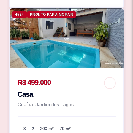
4524
PRONTO PARA MORAR
R$ 499.000
Casa
Guaíba, Jardim dos Lagos
3
2
200 m²
70 m²