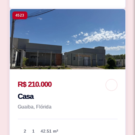
4523
R$ 210.000
Casa
Guaiba, Flórida
2
1
42.51 m²