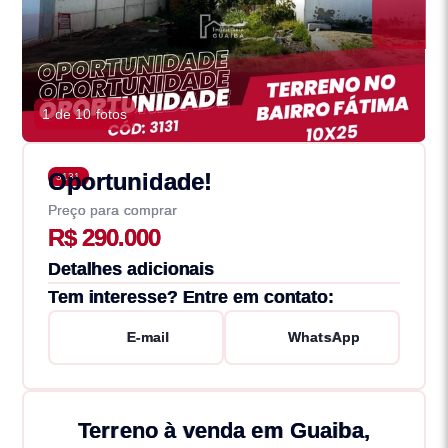
1 de 10 fotos
Oportunidade!
3131
Preço para comprar
R$ 290.000
Detalhes adicionais
Tem interesse? Entre em contato:
E-mail
WhatsApp
Terreno à venda em Guaiba,