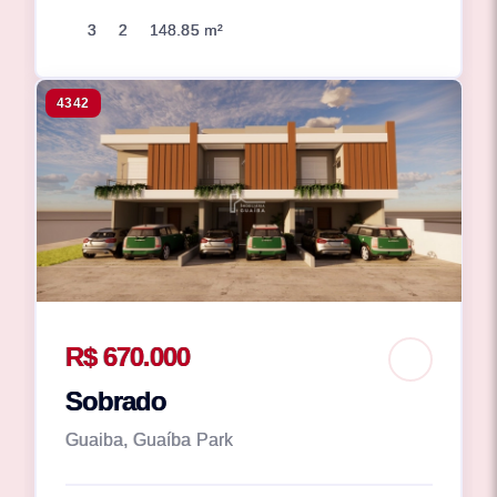
3
2
148.85 m²
4342
R$ 670.000
Sobrado
Guaiba, Guaíba Park