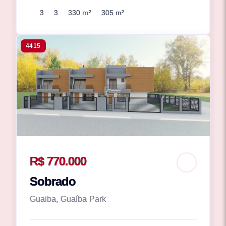
3
3
330 m²
305 m²
4415
R$ 770.000
Sobrado
Guaiba, Guaíba Park