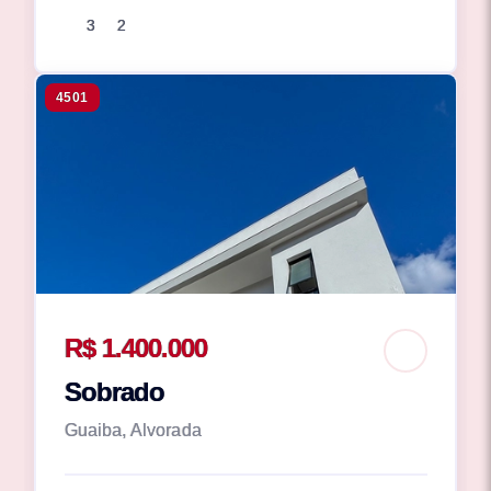
3
2
4501
R$ 1.400.000
Sobrado
Guaiba, Alvorada