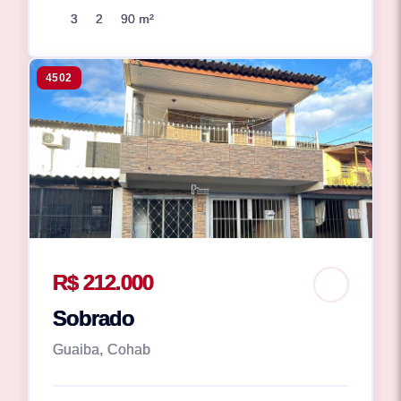
3
2
90 m²
4502
R$ 212.000
Sobrado
Guaiba, Cohab