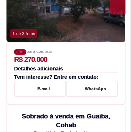
1 de 3 fotos
Preço para comprar
3130
R$ 270.000
Detalhes adicionais
Tem interesse? Entre em contato:
E-mail
WhatsApp
Sobrado à venda em Guaiba,
Cohab