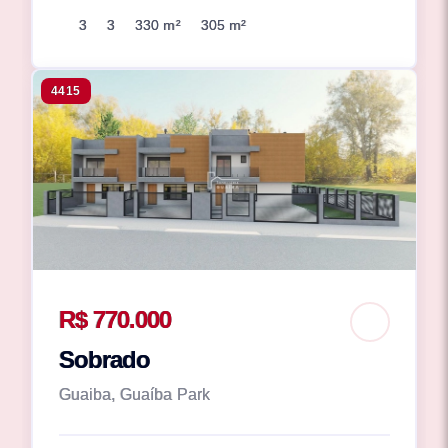
3
3
330 m²
305 m²
4415
R$ 770.000
Sobrado
Guaiba, Guaíba Park