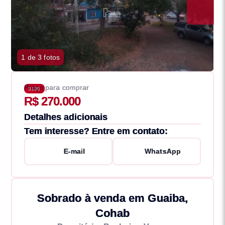
1 de 3 fotos
Preço para comprar
3130
R$ 270.000
Detalhes adicionais
Tem interesse? Entre em contato:
E-mail
WhatsApp
Sobrado à venda em Guaiba,
Cohab