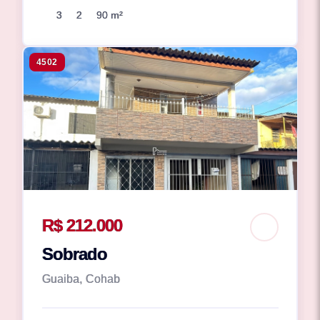
3
2
90 m²
4502
R$ 212.000
Sobrado
Guaiba, Cohab