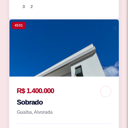
3
2
4501
R$ 1.400.000
Sobrado
Guaiba, Alvorada