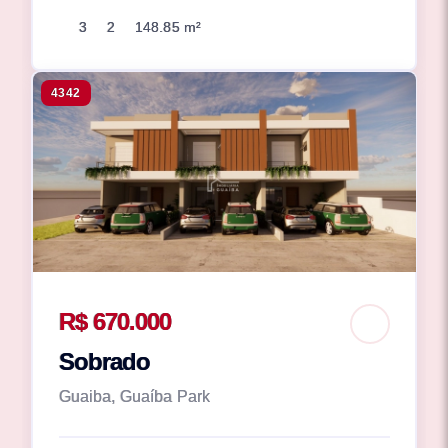
3
2
148.85 m²
4342
R$ 670.000
Sobrado
Guaiba, Guaíba Park