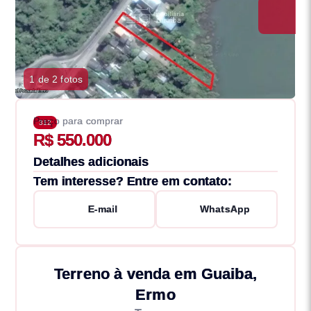
1 de 2 fotos
Preço para comprar
312
R$ 550.000
Detalhes adicionais
Tem interesse? Entre em contato:
E-mail
WhatsApp
Terreno à venda em Guaiba,
Ermo