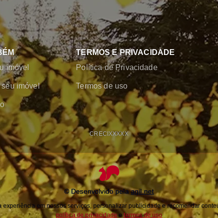
BÉM
TERMOS E PRIVACIDADE
u imóvel
Política de Privacidade
seu imóvel
Termos de uso
co
CRECI
XXXXX
© Desenvolvido pela
agil.net
experiência em nossos serviços, personalizar publicidade e recomendar conteú
política de privacidade
e
termos de uso