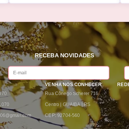
RECEBA NOVIDADES
VENHA NOS CONHECER
REDE
070
Rua Cônego Scherer 716
1070
Centro
|
GUAIBA
|
RS
2006@gmail.com
CEP: 92704-560