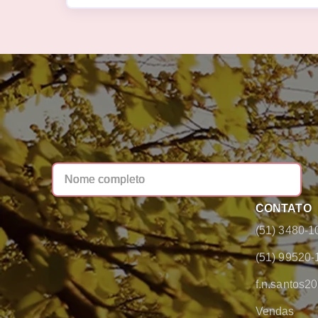
CONTATO
(51) 3480-1
(51) 99520-
f.n.santos
Vendas