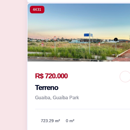
4431
R$ 720.000
Terreno
Guaiba, Guaíba Park
723.29 m²
0 m²