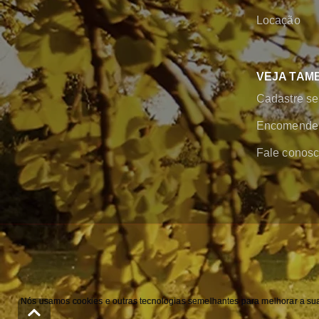
Locação
VEJA TAM
Cadastre se
Encomende 
Fale conos
Nós usamos cookies e outras tecnologias semelhantes para melhorar a sua 