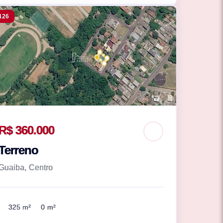
426
R$ 360.000
Terreno
Guaiba, Centro
325 m²
0 m²