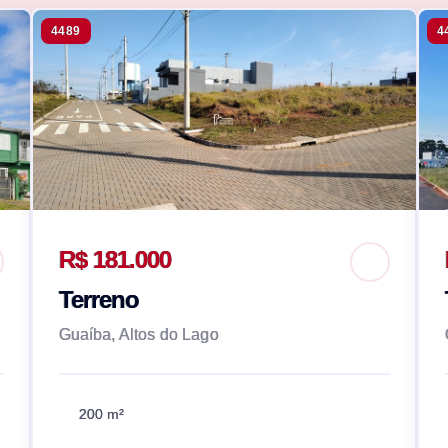
4489
4
R$ 181.000
Terreno
Guaíba, Altos do Lago
200 m²