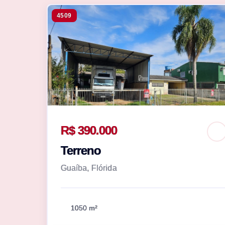
4509
R$ 390.000
Terreno
Guaíba, Flórida
1050 m²