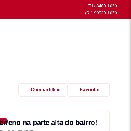
(51) 3480-1070
(51) 99520-1070
Compartilhar
Favoritar
erreno na parte alta do bairro!
108
eço para comprar