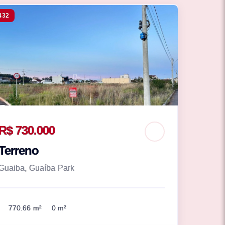
432
R$ 730.000
Terreno
Guaiba, Guaíba Park
770.66 m²
0 m²