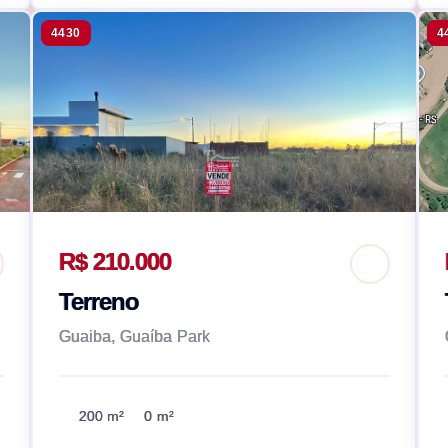
4430
4
R$ 210.000
Terreno
Guaiba, Guaíba Park
200 m²
0 m²