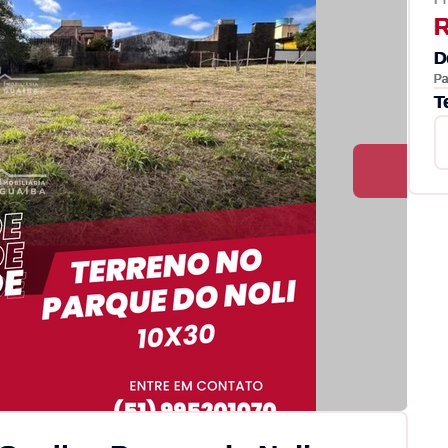
R
D
Pa
T