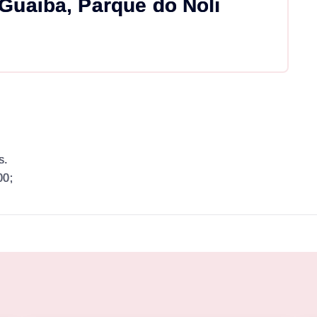
Guaiba, Parque do Noli
s.
00;