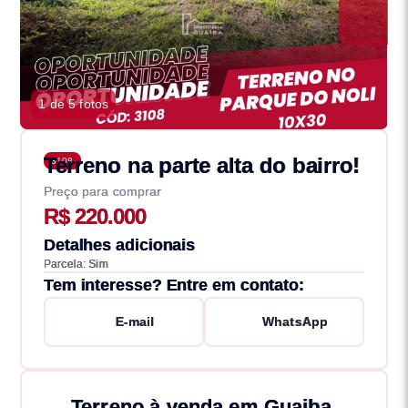
1 de 5 fotos
Terreno na parte alta do bairro!
3108
Preço para comprar
R$ 220.000
Detalhes adicionais
Parcela: Sim
Tem interesse? Entre em contato:
E-mail
WhatsApp
Terreno à venda em Guaiba,