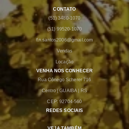
CONTATO
(51) 3480-1070
(51) 99520-1070
f.n.santos2006@gmail.com
Vendas
Locação
VENHA NOS CONHECER
Rua Cônego Scherer 716
Centro
|
GUAIBA
|
RS
CEP: 92704-560
REDES SOCIAIS
VEJA TAMBÉM