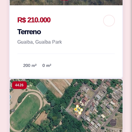
R$ 210.000
Terreno
Guaiba, Guaíba Park
200 m²
0 m²
4426