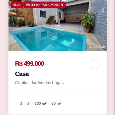
4524
PRONTO PARA MORAR
R$ 499.000
Casa
Guaíba, Jardim dos Lagos
3
2
200 m²
70 m²