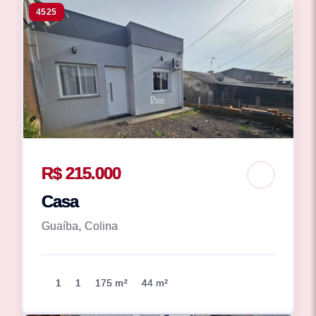
4525
R$ 215.000
Casa
Guaíba, Colina
1
1
175 m²
44 m²