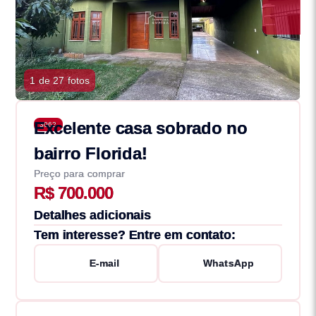
1 de 27 fotos
Excelente casa sobrado no
3062
bairro Florida!
Preço para comprar
R$ 700.000
Detalhes adicionais
Tem interesse? Entre em contato:
E-mail
WhatsApp