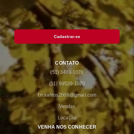
Cadastrar-se
CONTATO
(51) 3480-1070
(51) 99520-1070
f.n.santos2006@gmail.com
Vendas
Locação
VENHA NOS CONHECER