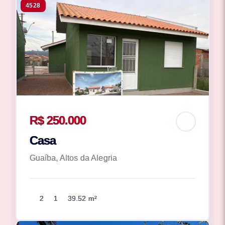
4528
R$ 250.000
Casa
Guaíba, Altos da Alegria
2
1
39.52 m²