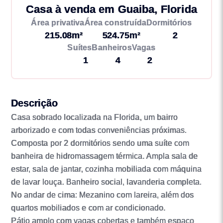
Casa à venda em Guaiba, Florida
Área privativa
Área construída
Dormitórios
215.08m²
524.75m²
2
Suítes
Banheiros
Vagas
1
4
2
Descrição
Casa sobrado localizada na Florida, um bairro
arborizado e com todas conveniências próximas.
Composta por 2 dormitórios sendo uma suíte com
banheira de hidromassagem térmica. Ampla sala de
estar, sala de jantar, cozinha mobiliada com máquina
de lavar louça. Banheiro social, lavanderia completa.
No andar de cima: Mezanino com lareira, além dos
quartos mobiliados e com ar condicionado.
Pátio amplo com vagas cobertas e também espaço