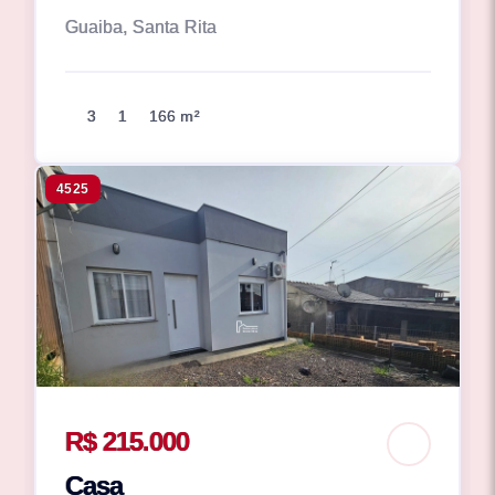
Guaiba, Santa Rita
3
1
166 m²
4525
R$ 215.000
Casa