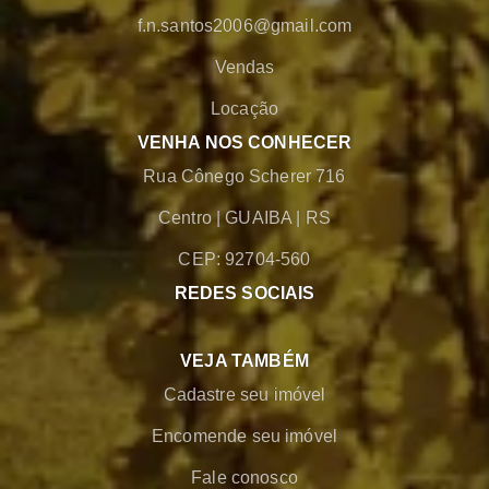
f.n.santos2006@gmail.com
Vendas
Locação
VENHA NOS CONHECER
Rua Cônego Scherer 716
Centro
|
GUAIBA
|
RS
CEP: 92704-560
REDES SOCIAIS
VEJA TAMBÉM
Cadastre seu imóvel
Encomende seu imóvel
Fale conosco