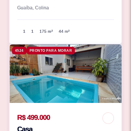
Guaíba, Colina
1
1
175 m²
44 m²
4524
PRONTO PARA MORAR
R$ 499.000
Casa