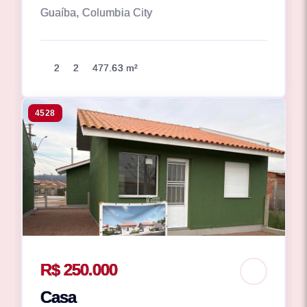
Guaíba, Columbia City
2
2
477.63 m²
4528
R$ 250.000
Casa