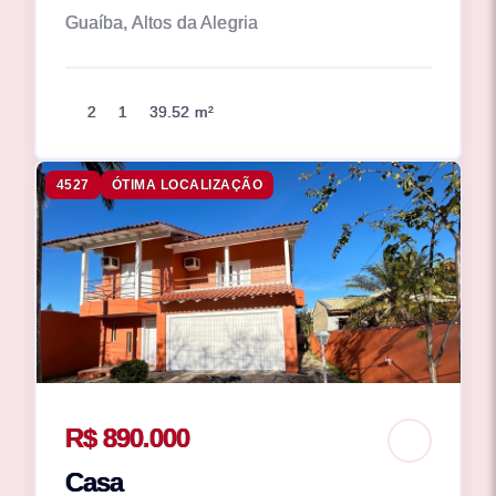
Guaíba, Altos da Alegria
2
1
39.52 m²
4527
ÓTIMA LOCALIZAÇÃO
R$ 890.000
Casa