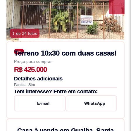
1 de 24 fotos
Terreno 10x30 com duas casas!
304
Preço para comprar
R$ 425.000
Detalhes adicionais
Parcela: Sim
Tem interesse? Entre em contato:
E-mail
WhatsApp
Casa à venda em Guaiba, Santa