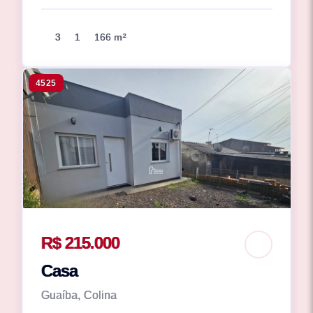
3
1
166 m²
4525
R$ 215.000
Casa
Guaíba, Colina