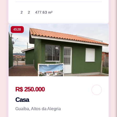
2
2
477.63 m²
4528
R$ 250.000
Casa
Guaíba, Altos da Alegria