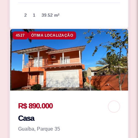
2
1
39.52 m²
4527
ÓTIMA LOCALIZAÇÃO
R$ 890.000
Casa
Guaíba, Parque 35