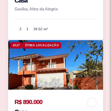
Casa
Guaíba, Altos da Alegria
2
1
39.52 m²
4527
ÓTIMA LOCALIZAÇÃO
R$ 890.000