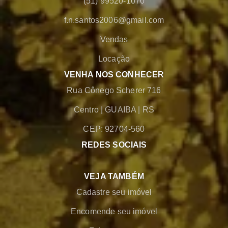
(51) 99520-1070
f.n.santos2006@gmail.com
Vendas
Locação
VENHA NOS CONHECER
Rua Cônego Scherer 716
Centro
|
GUAIBA
|
RS
CEP: 92704-560
REDES SOCIAIS
VEJA TAMBÉM
Cadastre seu imóvel
Encomende seu imóvel