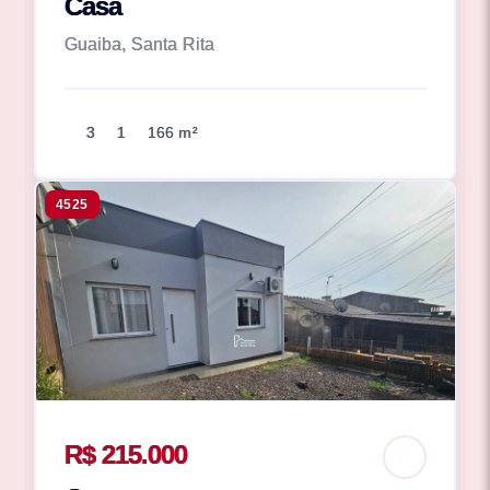
Casa
Guaiba, Santa Rita
3
1
166 m²
4525
R$ 215.000