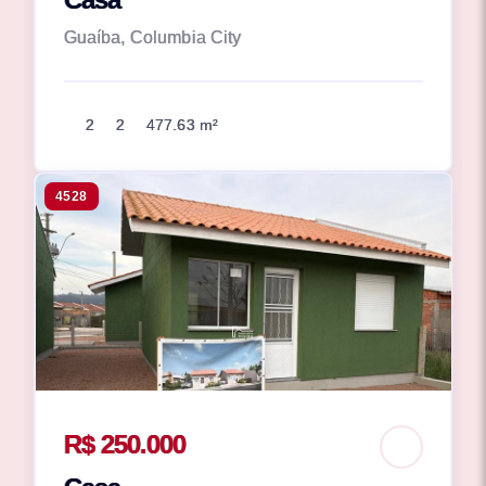
Guaíba, Columbia City
2
2
477.63 m²
4528
R$ 250.000