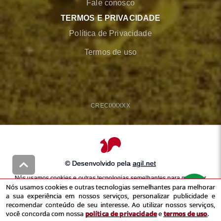
Fale conosco
TERMOS E PRIVACIDADE
Política de Privacidade
Termos de uso
CRECI
XXXXX
© Desenvolvido pela
agil.net
Nós usamos cookies e outras tecnologias semelhantes para melhorar
Nós usamos cookies e outras tecnologias semelhantes para melhorar
a sua experiência em nossos serviços, personalizar publicidade e
a sua experiência em nossos serviços, personalizar publicidade e
recomendar conteúdo de seu interesse. Ao utilizar nossos serviços,
recomendar conteúdo de seu interesse. Ao utilizar nossos serviços,
você concorda com nossa
política de privacidade
e
termos de uso
você concorda com nossa
política de privacidade
e
termos de uso
.