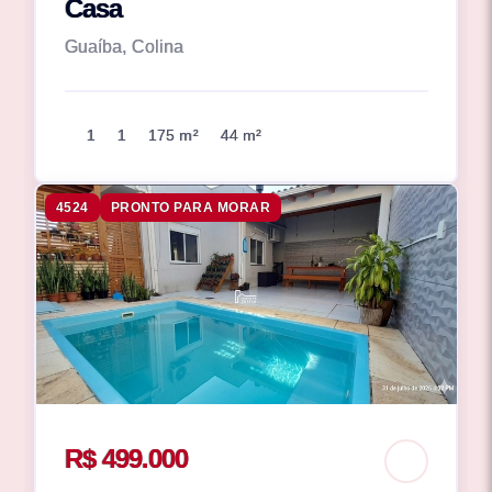
Casa
Guaíba, Colina
1
1
175 m²
44 m²
4524
PRONTO PARA MORAR
R$ 499.000