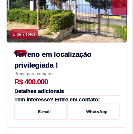
1 de 7 fotos
Terreno em localização
2991
privilegiada !
Preço para comprar
R$ 400.000
Detalhes adicionais
Tem interesse? Entre em contato:
E-mail
WhatsApp