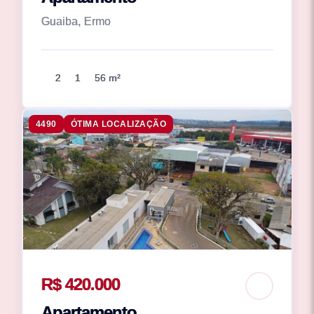
Guaiba, Ermo
2
1
56 m²
4490
ÓTIMA LOCALIZAÇÃO
R$ 420.000
Apartamento