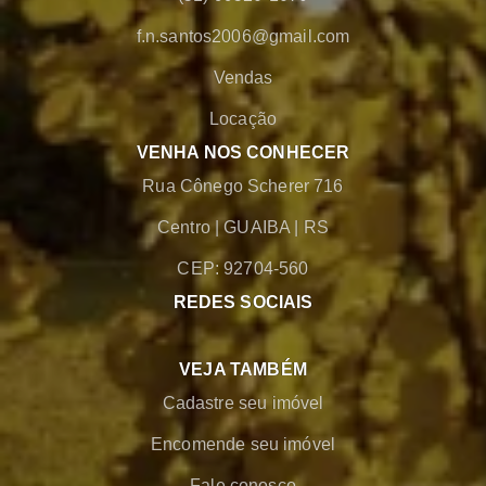
f.n.santos2006@gmail.com
Vendas
Locação
VENHA NOS CONHECER
Rua Cônego Scherer 716
Centro
|
GUAIBA
|
RS
CEP: 92704-560
REDES SOCIAIS
VEJA TAMBÉM
Cadastre seu imóvel
Encomende seu imóvel
Fale conosco