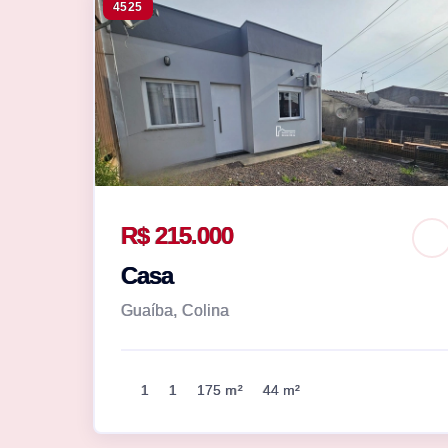
4525
R$ 215.000
Casa
Guaíba, Colina
1
1
175 m²
44 m²