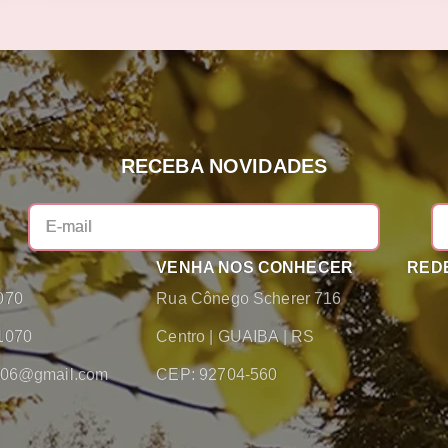
RECEBA NOVIDADES
VENHA NOS CONHECER
REDE
070
Rua Cônego Scherer 716
1070
Centro
|
GUAIBA
|
RS
2006@gmail.com
CEP: 92704-560