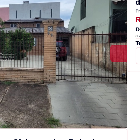
d
Pr
R
D
a 
T