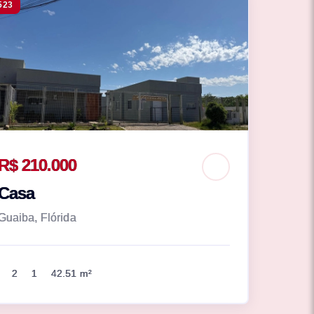
523
R$ 210.000
Casa
Guaiba, Flórida
2
1
42.51 m²