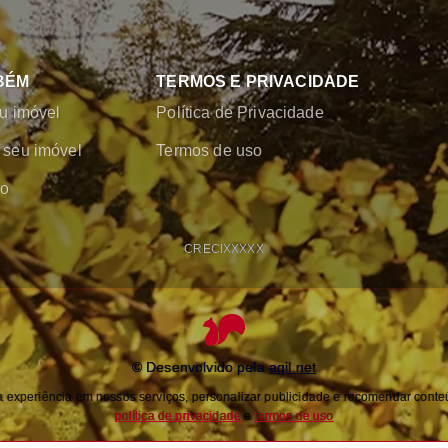
BÉM
TERMOS E PRIVACIDADE
u imóvel
Política de Privacidade
seu imóvel
Termos de uso
co
CRECI
XXXXX
© Desenvolvido pela
agil.net
experiência em nossos serviços, personalizar publicidade e recomendar conteú
política de privacidade
e
termos de uso