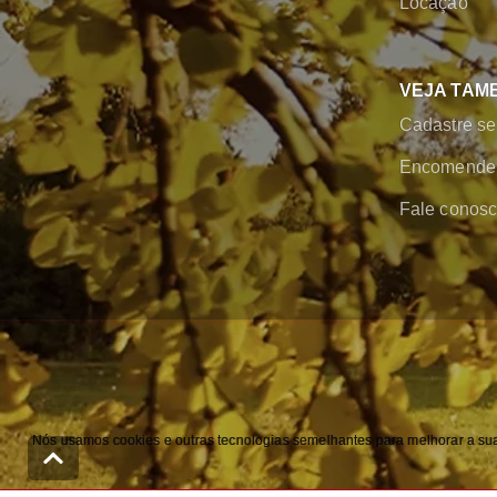
Locação
VEJA TAM
Cadastre se
Encomende 
Fale conos
Nós usamos cookies e outras tecnologias semelhantes para melhorar a sua 