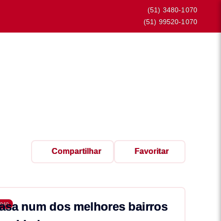
(51) 3480-1070
(51) 99520-1070
Compartilhar
Favoritar
asa num dos melhores bairros
940