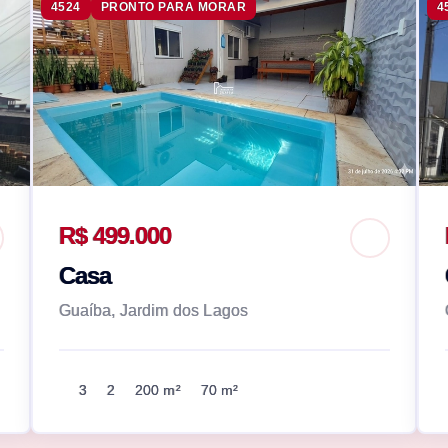
4524
PRONTO PARA MORAR
4
R$ 499.000
Casa
Guaíba, Jardim dos Lagos
3
2
200 m²
70 m²