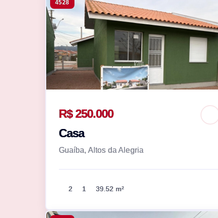
4528
R$ 250.000
Casa
Guaíba, Altos da Alegria
2
1
39.52 m²