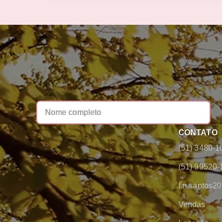
CONTATO
(51) 3480-1
(51) 99520-
f.n.santos
Vendas