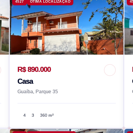
4527
ÓTIMA LOCALIZAÇÃO
4
R$ 890.000
Casa
Guaíba, Parque 35
4
3
360 m²