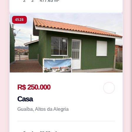
2
2
477.63 m²
4528
R$ 250.000
Casa
Guaíba, Altos da Alegria