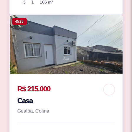
3
1
166 m²
4525
R$ 215.000
Casa
Guaíba, Colina