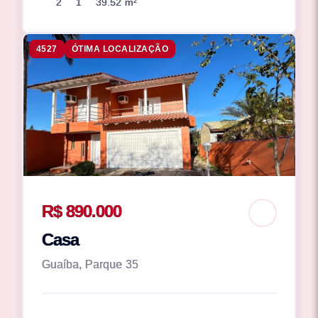
2
1
39.52 m²
4527
ÓTIMA LOCALIZAÇÃO
R$ 890.000
Casa
Guaíba, Parque 35