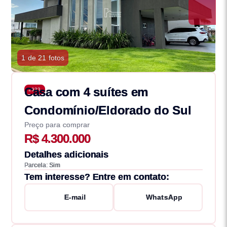
1 de 21 fotos
Casa com 4 suítes em
2933
Condomínio/Eldorado do Sul
Preço para comprar
R$ 4.300.000
Detalhes adicionais
Parcela: Sim
Tem interesse? Entre em contato:
E-mail
WhatsApp