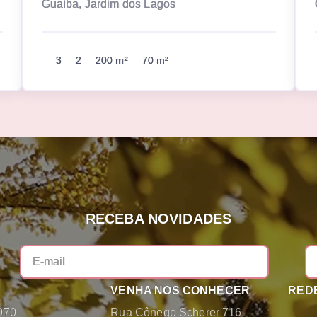
Guaíba, Jardim dos Lagos
3
2
200 m²
70 m²
RECEBA NOVIDADES
VENHA NOS CONHECER
REDE
070
Rua Cônego Scherer 716