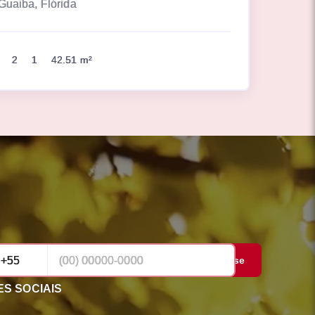
Guaiba, Flórida
2
1
42.51 m²
Cadastrar-se
S SOCIAIS