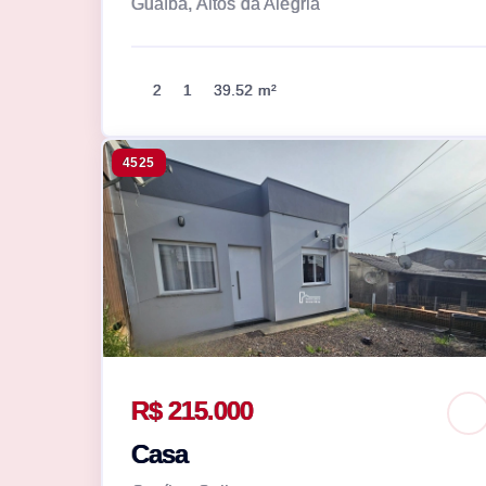
Guaíba, Altos da Alegria
2
1
39.52 m²
4525
R$ 215.000
Casa