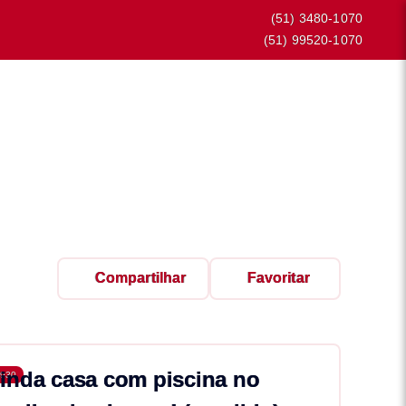
(51) 3480-1070
(51) 99520-1070
Compartilhar
Favoritar
inda casa com piscina no
930