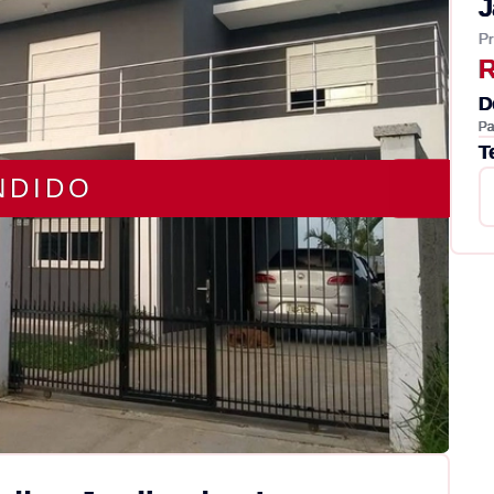
J
Pr
R
D
Pa
T
NDIDO