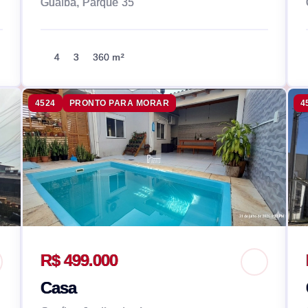
Guaíba, Parque 35
4
3
360 m²
4524
PRONTO PARA MORAR
4
R$ 499.000
Casa