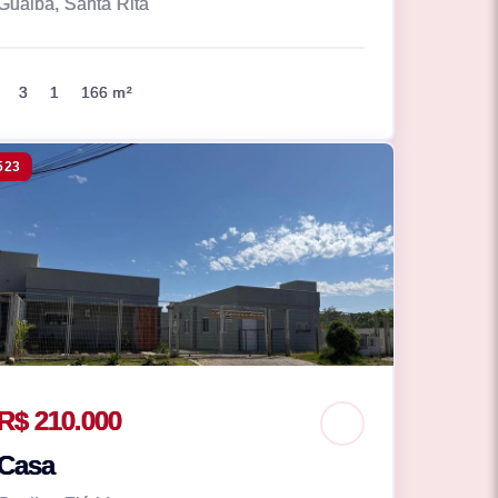
Guaiba, Santa Rita
3
1
166 m²
523
R$ 210.000
Casa