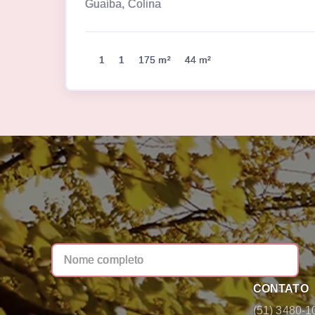
Guaíba, Colina
1
1
175 m²
44 m²
CONTATO
(51) 3480-1