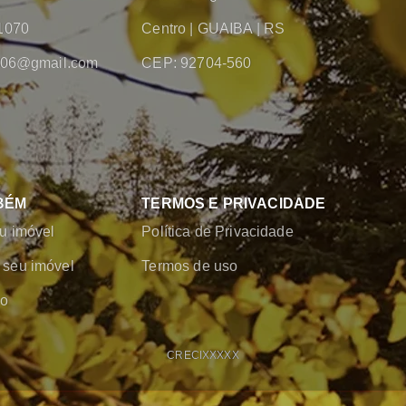
1070
Centro
|
GUAIBA
|
RS
2006@gmail.com
CEP: 92704-560
BÉM
TERMOS E PRIVACIDADE
u imóvel
Política de Privacidade
seu imóvel
Termos de uso
co
CRECI
XXXXX