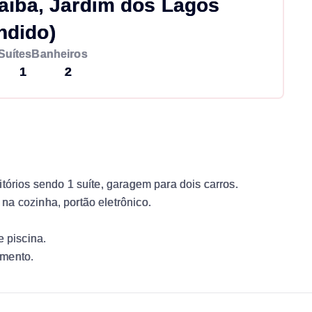
aiba, Jardim dos Lagos
ndido)
Suítes
Banheiros
1
2
tórios sendo 1 suíte, garagem para dois carros.
a cozinha, portão eletrônico.
e piscina.
amento.