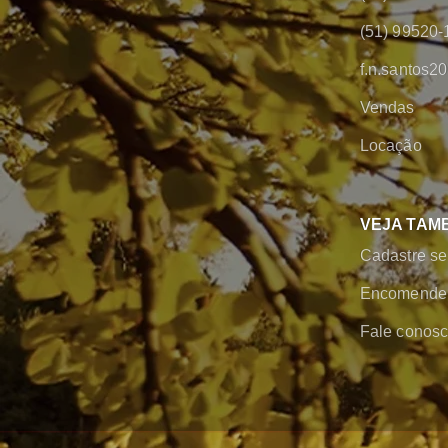
(51) 99520-
f.n.santos
Vendas
Locação
VEJA TAM
Cadastre se
Encomende 
Fale conos