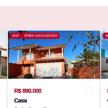
4527
ÓTIMA LOCALIZAÇÃO
4
R$ 890.000
Casa