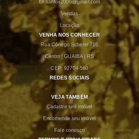
f.n.santos2006@gmail.com
Vendas
Locação
VENHA NOS CONHECER
Rua Cônego Scherer 716
Centro
|
GUAIBA
|
RS
CEP: 92704-560
REDES SOCIAIS
VEJA TAMBÉM
Cadastre seu imóvel
Encomende seu imóvel
Fale conosco