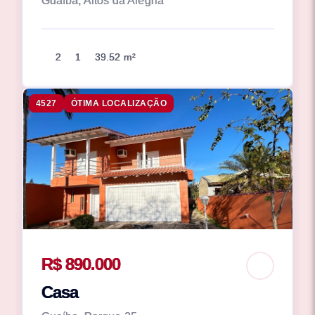
Guaíba, Altos da Alegria
2
1
39.52 m²
4527
ÓTIMA LOCALIZAÇÃO
R$ 890.000
Casa