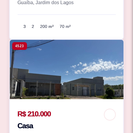
Guaíba, Jardim dos Lagos
3
2
200 m²
70 m²
4523
R$ 210.000
Casa