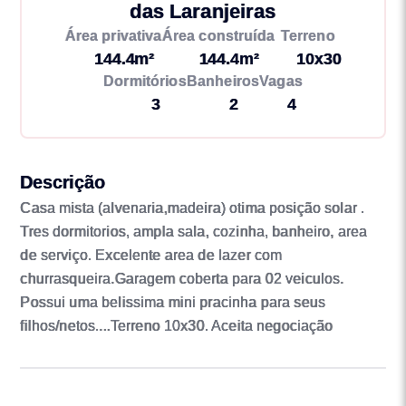
das Laranjeiras
Área privativa
Área construída
Terreno
144.4m²
144.4m²
10x30
Dormitórios
Banheiros
Vagas
3
2
4
Descrição
Casa mista (alvenaria,madeira) otima posição solar .
Tres dormitorios, ampla sala, cozinha, banheiro, area
de serviço. Excelente area de lazer com
churrasqueira.Garagem coberta para 02 veiculos.
Possui uma belissima mini pracinha para seus
filhos/netos....Terreno 10x30. Aceita negociação