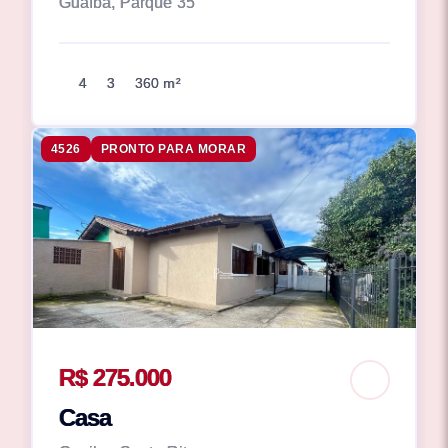
Guaíba, Parque 35
4
3
360 m²
4526
PRONTO PARA MORAR
R$ 275.000
Casa