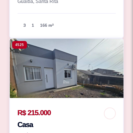
Guaiba, Santa Rita
3
1
166 m²
4525
R$ 215.000
Casa