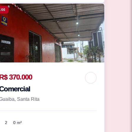
166
R$ 370.000
Comercial
Guaiba, Santa Rita
2
0 m²