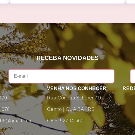
RECEBA NOVIDADES
VENHA NOS CONHECER
REDE
070
Rua Cônego Scherer 716
1070
Centro
|
GUAIBA
|
RS
2006@gmail.com
CEP: 92704-560