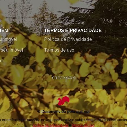
BÉM
TERMOS E PRIVACIDADE
u imóvel
Política de Privacidade
seu imóvel
Termos de uso
co
CRECI
XXXXX
© Desenvolvido pela
agil.net
experiência em nossos serviços, personalizar publicidade e recomendar conteú
política de privacidade
e
termos de uso