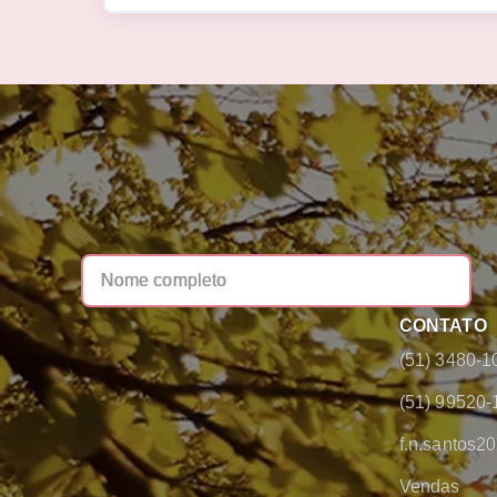
CONTATO
(51) 3480-1
(51) 99520-
f.n.santos
Vendas