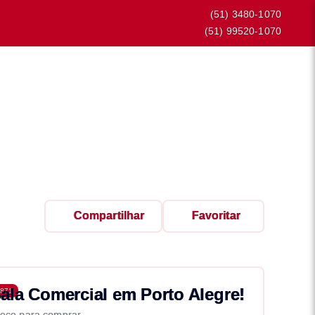
(51) 3480-1070
(51) 99520-1070
Compartilhar
Favoritar
ala Comercial em Porto Alegre!
871
eço para comprar