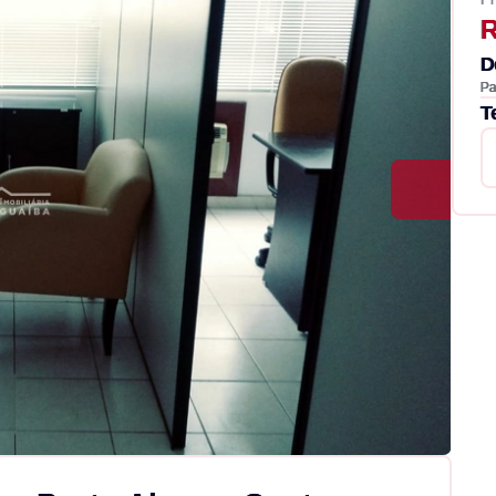
R
D
Pa
T