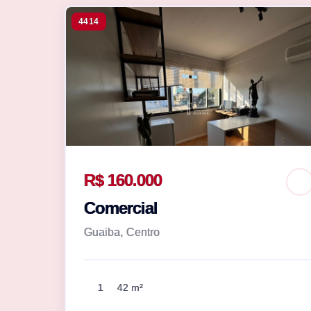
4414
R$ 160.000
Comercial
Guaiba, Centro
1
42 m²