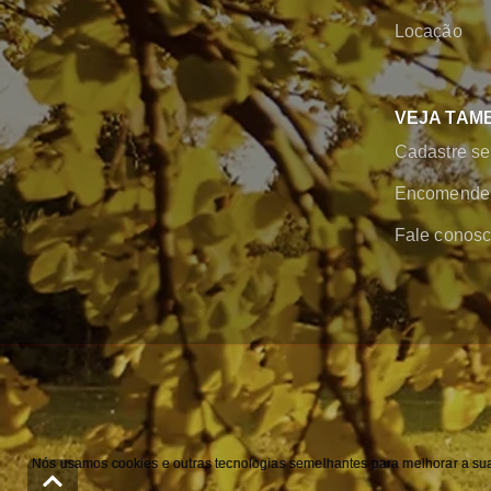
Locação
VEJA TAM
Cadastre se
Encomende 
Fale conos
Nós usamos cookies e outras tecnologias semelhantes para melhorar a sua 