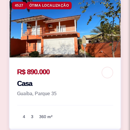
4527
ÓTIMA LOCALIZAÇÃO
R$ 890.000
Casa
Guaíba, Parque 35
4
3
360 m²