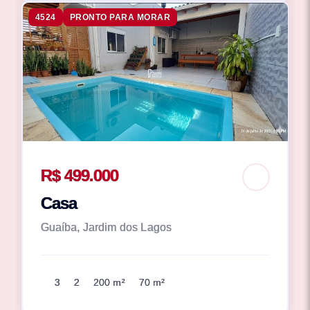
4524
PRONTO PARA MORAR
R$ 499.000
Casa
Guaíba, Jardim dos Lagos
3
2
200 m²
70 m²