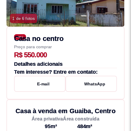
1 de 6 fotos
Casa no centro
2867
Preço para comprar
R$ 550.000
Detalhes adicionais
Tem interesse? Entre em contato:
E-mail
WhatsApp
Casa à venda em Guaiba, Centro
Área privativa
Área construída
95m²
484m²