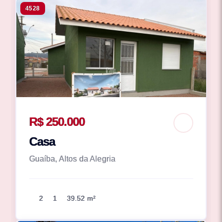
4528
R$ 250.000
Casa
Guaíba, Altos da Alegria
2
1
39.52 m²