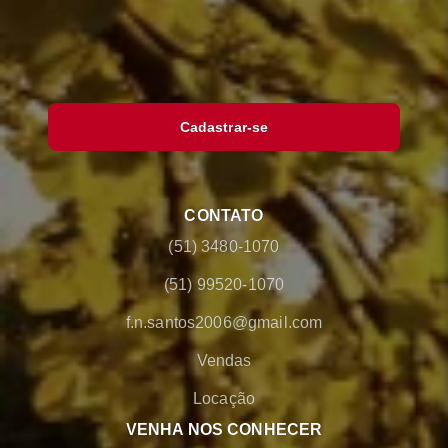
Cadastrar-se
CONTATO
(51) 3480-1070
(51) 99520-1070
f.n.santos2006@gmail.com
Vendas
Locação
VENHA NOS CONHECER