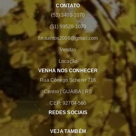
CONTATO
(51) 3480-1070
(51) 99520-1070
f.n.santos2006@gmail.com
Vendas
Locação
VENHA NOS CONHECER
Rua Cônego Scherer 716
Centro
|
GUAIBA
|
RS
CEP: 92704-560
REDES SOCIAIS
VEJA TAMBÉM