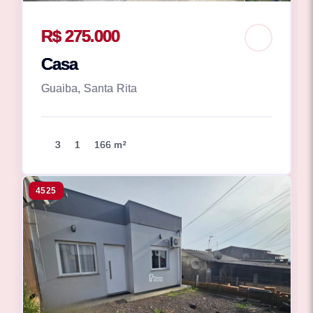
R$ 275.000
Casa
Guaiba, Santa Rita
3
1
166 m²
4525