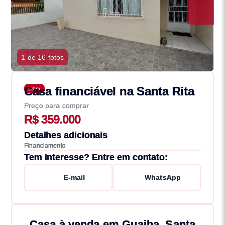
1 de 16 fotos
Casa financiável na Santa Rita
2855
Preço para comprar
R$ 359.000
Detalhes adicionais
Financiamento
Tem interesse? Entre em contato:
E-mail
WhatsApp
Casa à venda em Guaiba, Santa