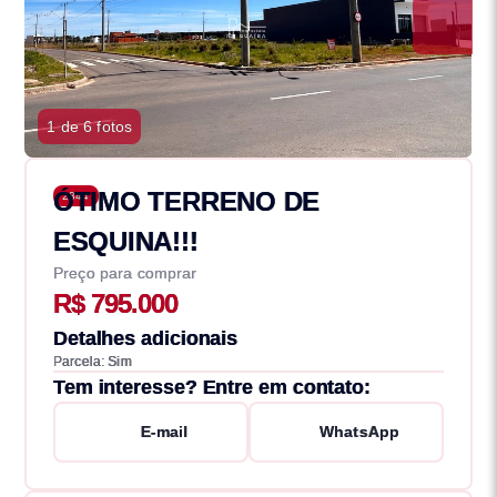
1 de 6 fotos
ÓTIMO TERRENO DE
2844
ESQUINA!!!
Preço para comprar
R$ 795.000
Detalhes adicionais
Parcela: Sim
Tem interesse? Entre em contato:
E-mail
WhatsApp