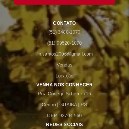
CONTATO
(51) 3480-1070
(51) 99520-1070
f.n.santos2006@gmail.com
Vendas
Locação
VENHA NOS CONHECER
Rua Cônego Scherer 716
Centro
|
GUAIBA
|
RS
CEP: 92704-560
REDES SOCIAIS