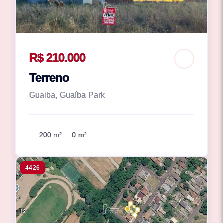
R$ 210.000
Terreno
Guaiba, Guaíba Park
200 m²
0 m²
4426