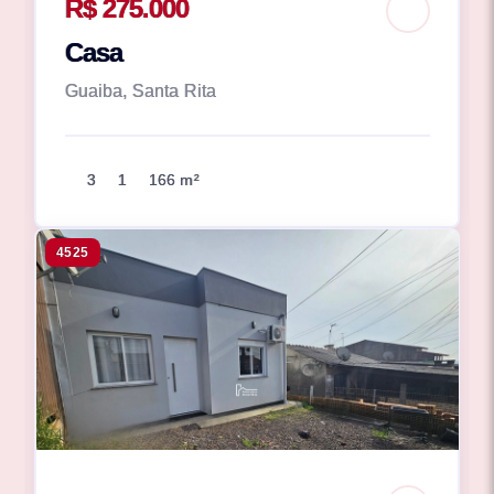
R$ 275.000
Casa
Guaiba, Santa Rita
3
1
166 m²
4525