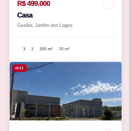
R$ 499.000
Casa
Guaíba, Jardim dos Lagos
3
2
200 m²
70 m²
4523