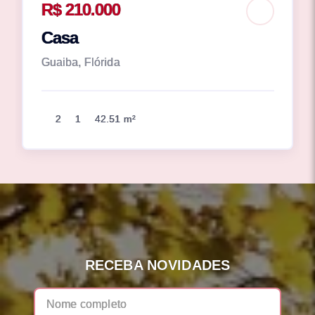
R$ 210.000
Casa
Guaiba, Flórida
2
1
42.51 m²
RECEBA NOVIDADES