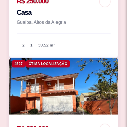
R$ 250.000
Casa
Guaíba, Altos da Alegria
2
1
39.52 m²
4527
ÓTIMA LOCALIZAÇÃO