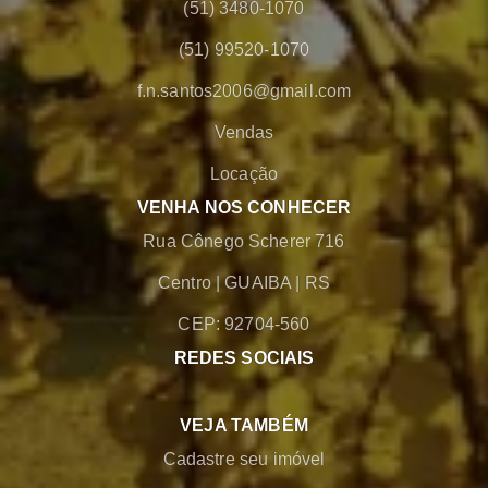
(51) 3480-1070
(51) 99520-1070
f.n.santos2006@gmail.com
Vendas
Locação
VENHA NOS CONHECER
Rua Cônego Scherer 716
Centro
|
GUAIBA
|
RS
CEP: 92704-560
REDES SOCIAIS
VEJA TAMBÉM
Cadastre seu imóvel