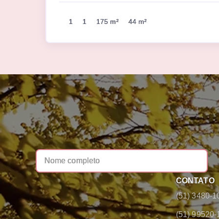
1
1
175 m²
44 m²
CONTATO
(51) 3480-1
(51) 99520-