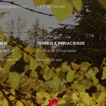
2006@gmail.com
CEP: 92704-560
BÉM
TERMOS E PRIVACIDADE
u imóvel
Política de Privacidade
seu imóvel
Termos de uso
co
CRECI
XXXXX