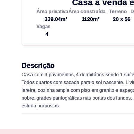
Casa à venda 
Área privativa
Área construída
Terreno
D
339.04m²
1120m²
20 x 56
Vagas
4
Descrição
Casa com 3 pavimentos, 4 dormitórios sendo 1 suít
Todos quartos com sacada para o sol nascente. Livi
lareira, cozinha ampla com piso em granito e espa
nobre, grades pantográficas nas portas dos fundos. Ja
estuda propostas.