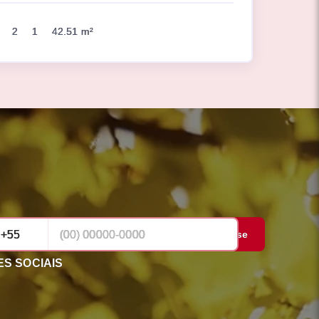
2
1
42.51 m²
Cadastrar-se
S SOCIAIS