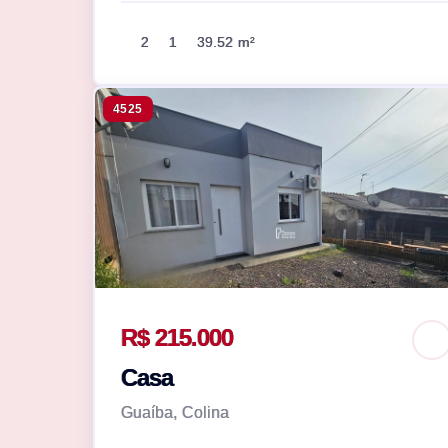
2
1
39.52 m²
4525
R$ 215.000
Casa
Guaíba, Colina