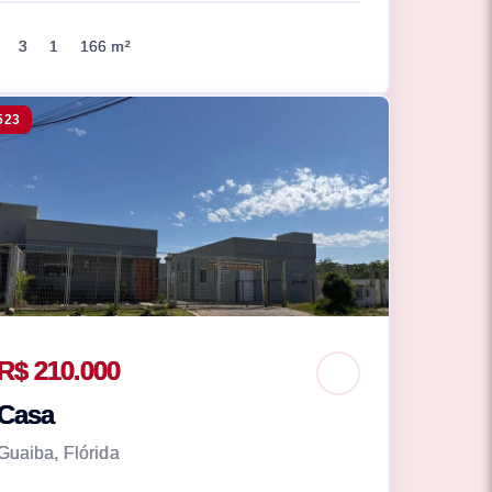
3
1
166 m²
523
R$ 210.000
Casa
Guaiba, Flórida