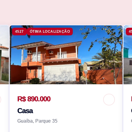
4527
ÓTIMA LOCALIZAÇÃO
4
R$ 890.000
Casa
Guaíba, Parque 35