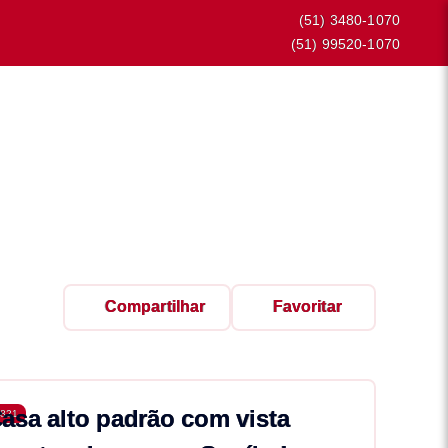
(51) 3480-1070
(51) 99520-1070
Compartilhar
Favoritar
asa alto padrão com vista
821