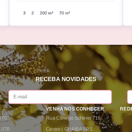
3
2
200 m²
70 m²
RECEBA NOVIDADES
VENHA NOS CONHECER
REDE
070
Rua Cônego Scherer 716
1070
Centro
|
GUAIBA
|
RS