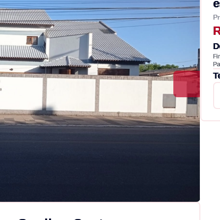
e
Pr
R
D
Fi
Pa
T