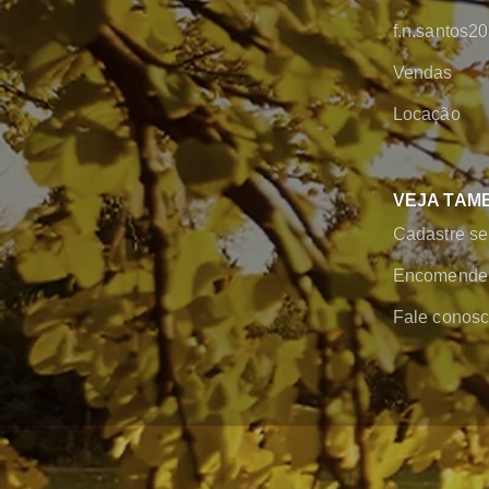
f.n.santos
Vendas
Locação
VEJA TAM
Cadastre se
Encomende 
Fale conos