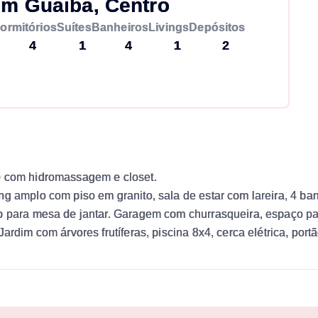
em Guaiba, Centro
ormitórios
Suítes
Banheiros
Livings
Depósitos
4
1
4
1
2
e com hidromassagem e closet.
ng amplo com piso em granito, sala de estar com lareira, 4 ba
ço para mesa de jantar. Garagem com churrasqueira, espaço pa
rdim com árvores frutíferas, piscina 8x4, cerca elétrica, portã