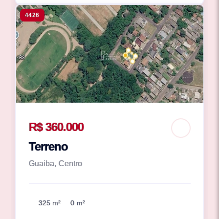
4426
R$ 360.000
Terreno
Guaiba, Centro
325 m²
0 m²