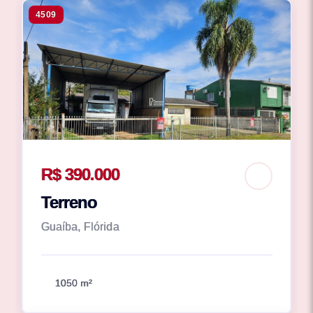
4509
R$ 390.000
Terreno
Guaíba, Flórida
1050 m²